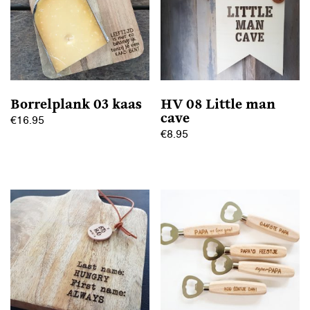
Borrelplank 03 kaas
HV 08 Little man
cave
€
16.95
€
8.95