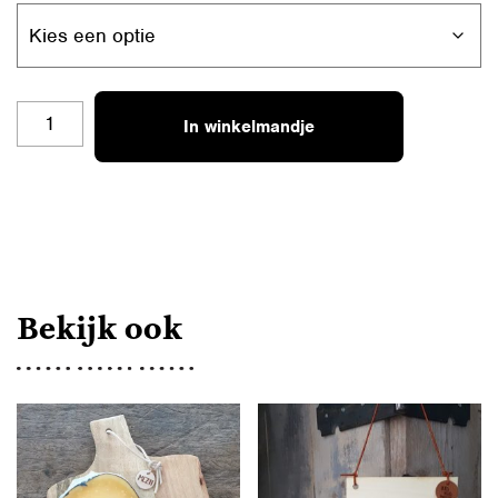
BWB
In winkelmandje
KAARTJES
OM
TE
KOESTEREN
AANTAL
Bekijk ook