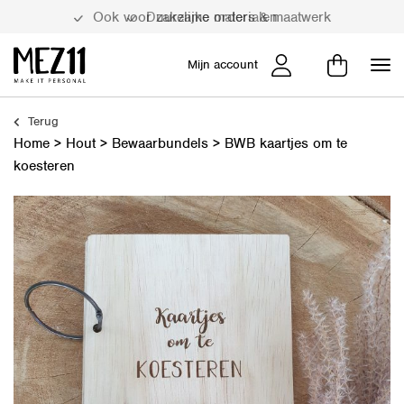
Duurzame materialen
Mijn account
Terug
Home
>
Hout
>
Bewaarbundels
>
BWB kaartjes om te
koesteren