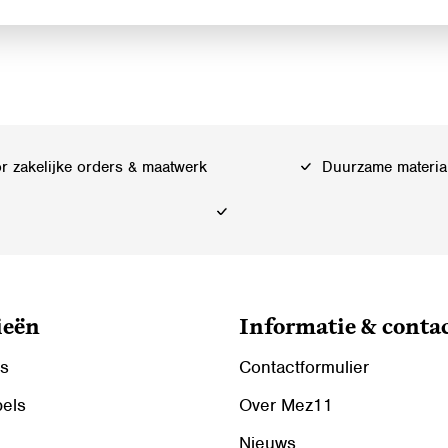
 zakelijke orders & maatwerk
Duurzame materia
ieën
Informatie & conta
ls
Contactformulier
bels
Over Mez11
Nieuws