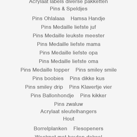
Acrylaat labels diverse pakketten
Pins & Speldjes
Pins Ohlalaaa
Hamsa Handje
Pins Medaille liefste juf
Pins Medaille leukste meester
Pins Medaille liefste mama
Pins Medaille liefste opa
Pins Medaille liefste oma
Pins Medaille topper
Pins smiley smile
Pins boobies
Pins dikke kus
Pins smiley drip
Pins Klavertje vier
Pins Ballonhondje
Pins kikker
Pins zwaluw
Acrylaat sleutelhangers
Hout
Borrelplanken
Flesopeners