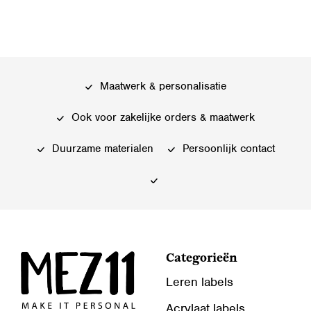
optie
kan
kan
gekozen
gekozen
worden
worden
op
op
de
Maatwerk & personalisatie
de
productpagina
productpagina
Ook voor zakelijke orders & maatwerk
Duurzame materialen
Persoonlijk contact
Categorieën
Leren labels
Acrylaat labels