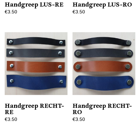
Handgreep LUS-RE
Handgreep LUS-RO
€
3.50
€
3.50
Dit
Dit
product
product
heeft
heeft
meerdere
meerdere
variaties.
variaties.
Deze
Deze
optie
optie
kan
kan
gekozen
gekozen
worden
worden
op
op
Handgreep RECHT-
Handgreep RECHT-
de
de
RE
RO
productpagina
productpagina
€
3.50
€
3.50
Dit
Dit
product
product