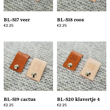
gekozen
gekozen
worden
worden
op
op
BL-S17 veer
BL-S18 roos
de
de
€
2.25
€
2.25
productpagina
productpagina
Dit
Dit
product
product
heeft
heeft
meerdere
meerdere
variaties.
variaties.
Deze
Deze
optie
optie
kan
kan
gekozen
gekozen
worden
worden
op
op
BL-S19 cactus
BL-S20 klavertje 4
de
de
€
2.25
€
2.25
productpagina
productpagina