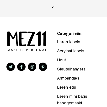
op
op
de
de
productpagina
productpagina
Categorieën
Leren labels
Acrylaat labels
Hout
Sleutelhangers
Armbandjes
Leren etui
Leren mini bags
handgemaakt