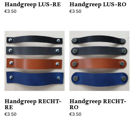
Handgreep LUS-RE
Handgreep LUS-RO
€
3.50
€
3.50
Dit
Dit
product
product
heeft
heeft
meerdere
meerdere
variaties.
variaties.
Deze
Deze
optie
optie
kan
kan
gekozen
gekozen
worden
worden
op
op
Handgreep RECHT-
Handgreep RECHT-
de
de
RE
RO
productpagina
productpagina
€
3.50
€
3.50
Dit
Dit
product
product