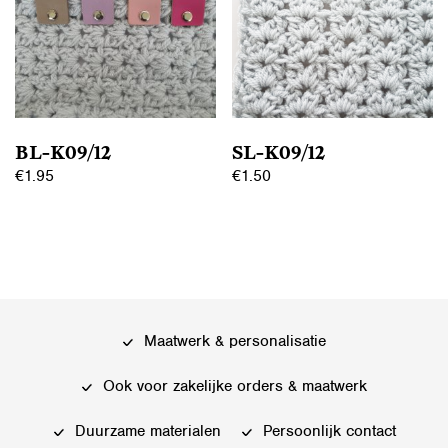
Deze
optie
optie
kan
kan
gekozen
gekozen
worden
worden
op
op
de
BL-K09/12
SL-K09/12
de
productpagina
€
1.95
€
1.50
productpagina
Dit
Dit
product
product
heeft
heeft
meerdere
meerdere
variaties.
variaties.
Deze
Deze
Maatwerk & personalisatie
optie
optie
kan
kan
Ook voor zakelijke orders & maatwerk
gekozen
gekozen
worden
worden
Duurzame materialen
Persoonlijk contact