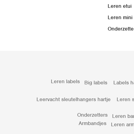
Leren etui
Leren mini
Onderzette
Leren labels
Big labels
Labels h
Leervacht sleutelhangers hartje
Leren s
Onderzetters
Leren ba
Armbandjes
Leren arm