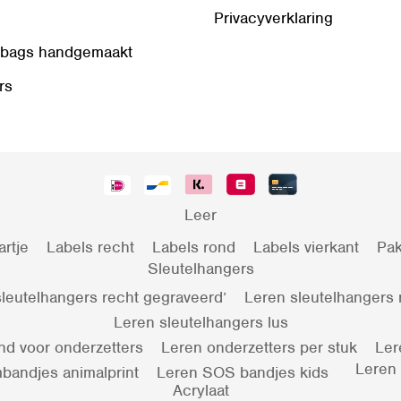
Privacyverklaring
 bags handgemaakt
rs
Leer
artje
Labels recht
Labels rond
Labels vierkant
Pak
Sleutelhangers
leutelhangers recht gegraveerd’
Leren sleutelhangers
Leren sleutelhangers lus
nd voor onderzetters
Leren onderzetters per stuk
Ler
Leren
bandjes animalprint
Leren SOS bandjes kids
Acrylaat