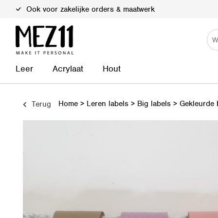
Duurzame materialen
Leer
Acrylaat
Hout
Home
>
Leren labels
>
Big labels
>
Gekleurde b
Terug