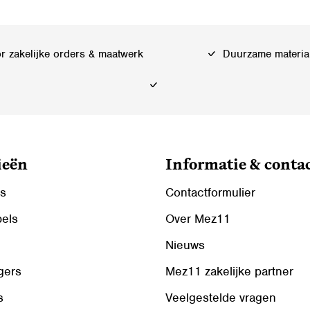
Deze
optie
kan
 zakelijke orders & maatwerk
Duurzame materia
gekozen
worden
op
de
ina
productpagina
ieën
Informatie & conta
ls
Contactformulier
bels
Over Mez11
Nieuws
gers
Mez11 zakelijke partner
s
Veelgestelde vragen