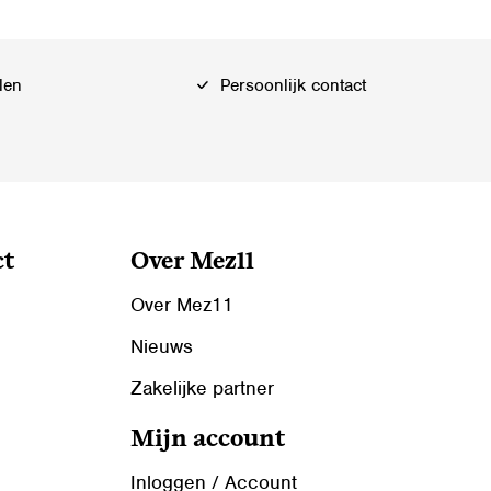
Deze
optie
kan
len
Persoonlijk contact
gekozen
worden
op
de
productpagina
ct
Over Mez11
Over Mez11
Nieuws
Zakelijke partner
Mijn account
Inloggen / Account