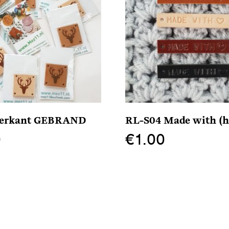
vierkant GEBRAND
RL-S04 Made with (ha
0
€
1.00
Dit
product
heeft
meerdere
variaties.