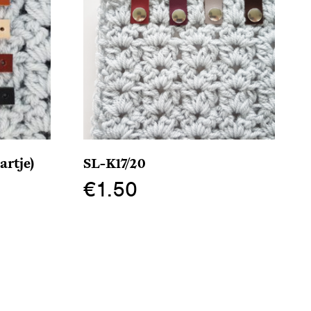
rtje)
SL-K17/20
€
1.50
Dit
product
heeft
meerdere
variaties.