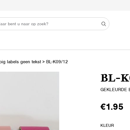
ig labels geen tekst
>
BL-K09/12
BL-K
GEKLEURDE B
€
1.95
KLEUR