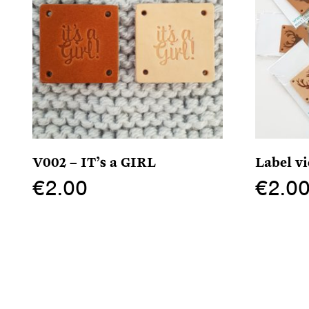
V002 – IT’s a GIRL
Label 
€
2.00
€
2.0
Dit
Dit
product
product
heeft
heeft
meerdere
meerdere
variaties.
variaties.