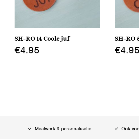
SH-RO 14 Coole juf
SH-RO 5
€
4.95
€
4.9
Dit
Dit
product
product
heeft
heeft
meerdere
meerdere
variaties.
variaties.
Deze
Deze
optie
optie
kan
kan
Maatwerk & personalisatie
Ook voor
gekozen
gekozen
worden
worden