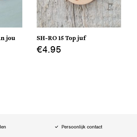
n jou
SH-RO 15 Top juf
€
4.95
Dit
product
heeft
meerdere
variaties.
Deze
optie
kan
len
Persoonlijk contact
gekozen
worden