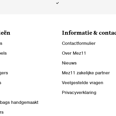
op
de
ina
productpagina
ieën
Informatie & conta
ls
Contactformulier
bels
Over Mez11
Nieuws
gers
Mez11 zakelijke partner
s
Veelgestelde vragen
Privacyverklaring
 bags handgemaakt
rs