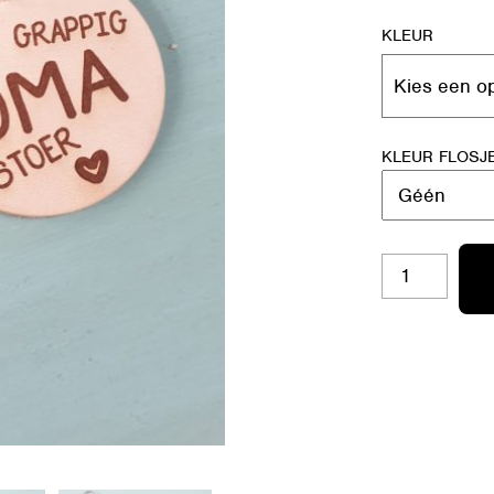
KLEUR
KLEUR FLOSJ
SH-
RO
28
OMA
(LIEF,GRAPPIG..
AANTAL