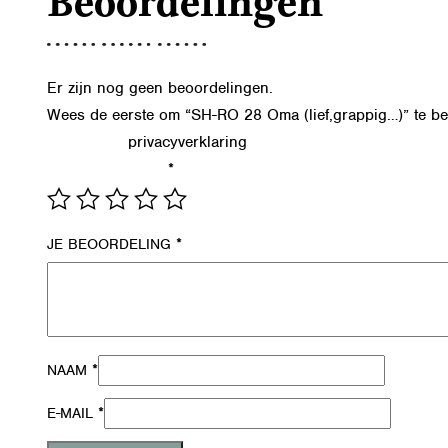
Beoordelingen
Er zijn nog geen beoordelingen.
Wees de eerste om “SH-RO 28 Oma (lief,grappig…)” te b
privacyverklaring
Lees in onze
hoe we de gegevens uit dit formu
*
JE WAARDERING
*
JE BEOORDELING
*
NAAM
*
E-MAIL