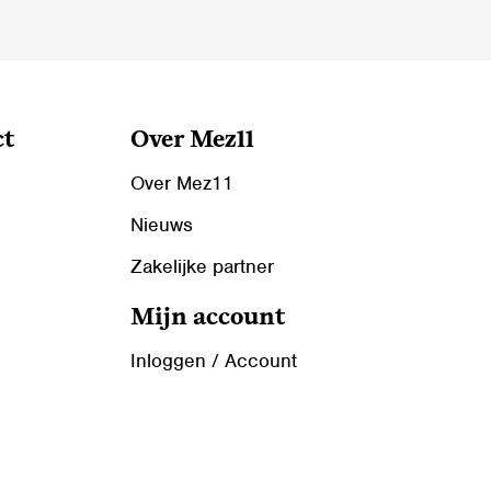
op
de
productpagina
ct
Over Mez11
Over Mez11
Nieuws
Zakelijke partner
Mijn account
Inloggen / Account