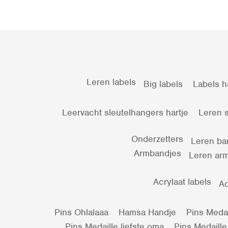
Leren labels
Big labels
Labels h
Leervacht sleutelhangers hartje
Leren s
Onderzetters
Leren ba
Armbandjes
Leren arm
Acrylaat labels
Ac
Pins Ohlalaaa
Hamsa Handje
Pins Medail
Pins Medaille liefste oma
Pins Medaille