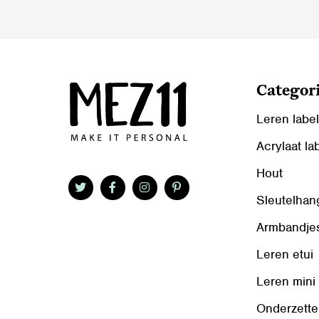
op
op
de
de
productpagina
productpag
Categor
Leren labe
Acrylaat la
Hout
Sleutelhan
Armbandje
Leren etui
Leren mini
Onderzette