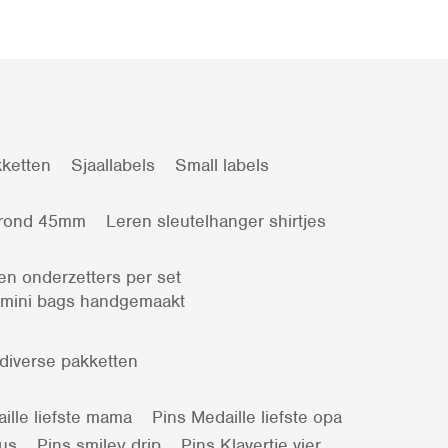
ketten
Sjaallabels
Small labels
 rond 45mm
Leren sleutelhanger shirtjes
en onderzetters per set
 mini bags handgemaakt
 diverse pakketten
ille liefste mama
Pins Medaille liefste opa
kus
Pins smiley drip
Pins Klavertje vier