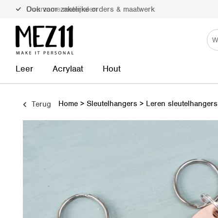
Duurzame materialen
Leer
Acrylaat
Hout
Home
>
Sleutelhangers
>
Leren sleutelhanger
Terug