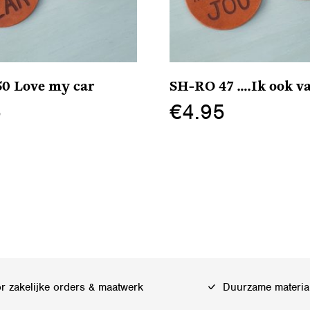
0 Love my car
SH-RO 47 ….Ik ook va
5
€
4.95
Dit
product
heeft
meerdere
variaties.
Deze
optie
kan
 zakelijke orders & maatwerk
Duurzame materia
gekozen
worden