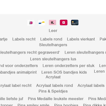
Leer
artje
Labels recht
Labels rond
Labels vierkant
Pak
Sleutelhangers
leutelhangers recht gegraveerd’
Leren sleutelhangers
Leren sleutelhangers lus
nd voor onderzetters
Leren onderzetters per stuk
Ler
Leren
bandjes animalprint
Leren SOS bandjes kids
Acrylaat
rylaat label recht
Acrylaat labels rond
Acrylaat labels
Pins & Speldjes
le liefste juf
Pins Medaille leukste meester
Pins Meda
 topper
Pins smiley smile
Pins boobies
Pins dikke 