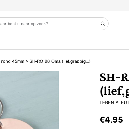
s rond 45mm
>
SH-RO 28 Oma (lief,grappig…)
SH-R
(lief
LEREN SLEU
€
4.95