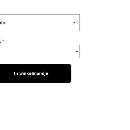
E
*
In winkelmandje
.)