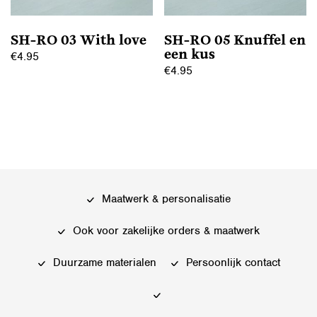
worden
worden
op
op
SH-RO 03 With love
SH-RO 05 Knuffel en
de
de
een kus
€
4.95
productpagina
productpagina
€
4.95
Dit
Dit
product
product
heeft
heeft
meerdere
meerdere
variaties.
variaties.
Deze
Deze
optie
Maatwerk & personalisatie
optie
kan
kan
gekozen
Ook voor zakelijke orders & maatwerk
gekozen
worden
worden
Duurzame materialen
Persoonlijk contact
op
op
de
de
productpagina
productpagina