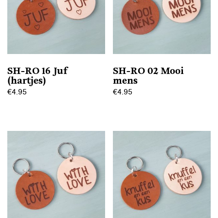
SH-RO 16 Juf
SH-RO 02 Mooi
(hartjes)
mens
€
4.95
€
4.95
Dit
Dit
product
product
heeft
heeft
meerdere
meerdere
variaties.
variaties.
Deze
Deze
optie
optie
kan
kan
gekozen
gekozen