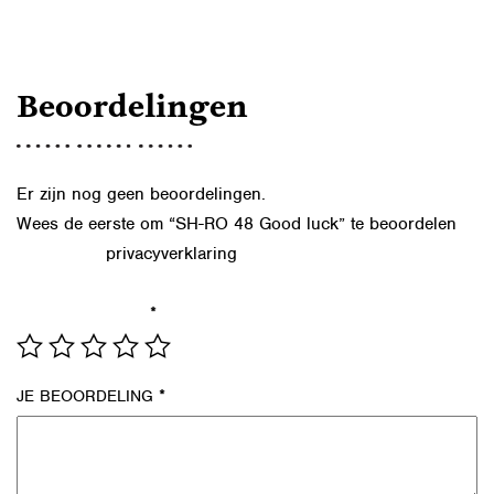
AANTAL
Beoordelingen
Er zijn nog geen beoordelingen.
Wees de eerste om “SH-RO 48 Good luck” te beoordelen
privacyverklaring
Lees in onze
hoe we de gegevens uit dit
formulier verwerken.
*
JE WAARDERING
*
JE BEOORDELING