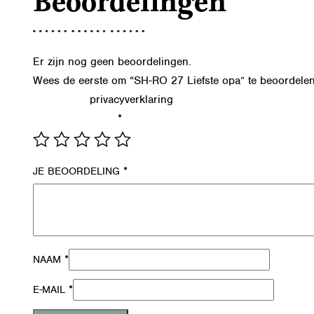
Beoordelingen
Er zijn nog geen beoordelingen.
Wees de eerste om “SH-RO 27 Liefste opa” te beoordele
privacyverklaring
Lees in onze
hoe we de gegevens uit dit formu
*
JE WAARDERING
*
JE BEOORDELING
*
NAAM
*
E-MAIL