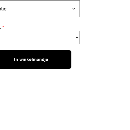
E
*
In winkelmandje