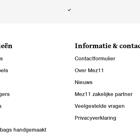
op
de
ina
productpagina
ieën
Informatie & conta
ls
Contactformulier
bels
Over Mez11
Nieuws
gers
Mez11 zakelijke partner
s
Veelgestelde vragen
Privacyverklaring
 bags handgemaakt