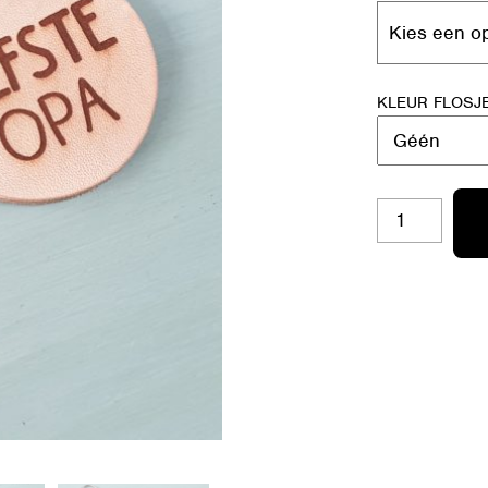
KLEUR FLOSJ
SH-
RO
27
LIEFSTE
OPA
AANTAL