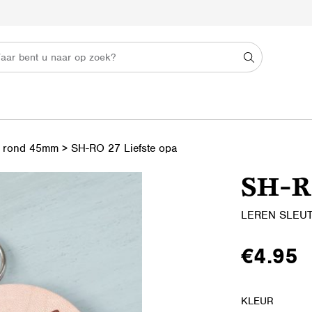
s rond 45mm
>
SH-RO 27 Liefste opa
SH-RO
LEREN SLEU
€
4.95
KLEUR