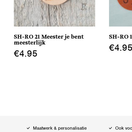
SH-RO 21 Meester je bent
SH-RO 16
meesterlijk
€
4.9
€
4.95
Dit
Dit
product
product
heeft
heeft
meerdere
meerdere
variaties.
variaties.
Deze
Deze
optie
optie
kan
kan
gekozen
Maatwerk & personalisatie
Ook voor
gekozen
worden