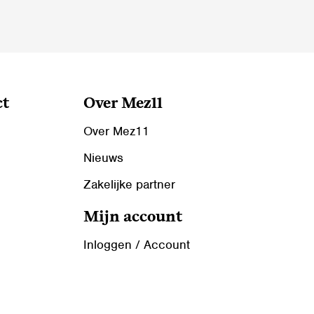
op
de
productpagina
ct
Over Mez11
Over Mez11
Nieuws
Zakelijke partner
Mijn account
Inloggen / Account