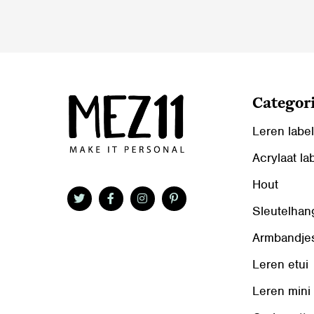
worden
op
op
de
de
productpag
productpagina
Categor
Leren labe
Acrylaat la
Hout
Sleutelhan
Armbandje
Leren etui
Leren mini