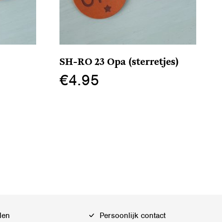
SH-RO 23 Opa (sterretjes)
€
4.95
Dit
product
heeft
meerdere
variaties.
Deze
optie
kan
gekozen
len
Persoonlijk contact
worden