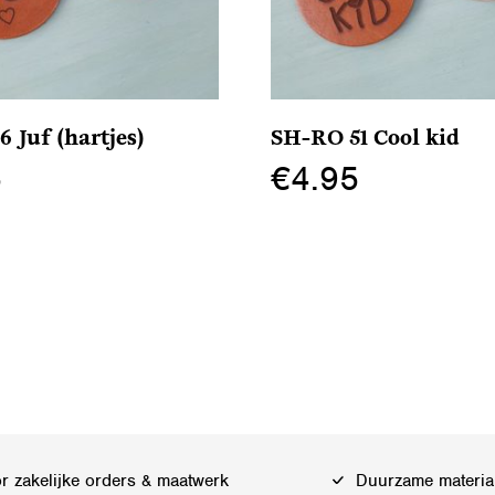
 Juf (hartjes)
SH-RO 51 Cool kid
5
€
4.95
Dit
product
heeft
meerdere
variaties.
Deze
optie
kan
gekozen
 zakelijke orders & maatwerk
Duurzame materia
worden