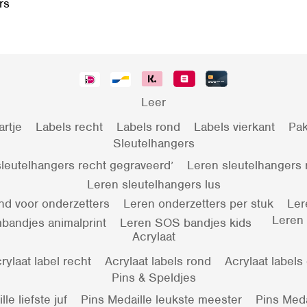
rs
Leer
artje
Labels recht
Labels rond
Labels vierkant
Pak
Sleutelhangers
leutelhangers recht gegraveerd’
Leren sleutelhangers
Leren sleutelhangers lus
nd voor onderzetters
Leren onderzetters per stuk
Ler
Leren
bandjes animalprint
Leren SOS bandjes kids
Acrylaat
rylaat label recht
Acrylaat labels rond
Acrylaat labels
Pins & Speldjes
le liefste juf
Pins Medaille leukste meester
Pins Meda