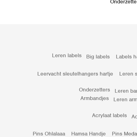
Onderzette
Leren labels
Big labels
Labels h
Leervacht sleutelhangers hartje
Leren s
Onderzetters
Leren ba
Armbandjes
Leren arm
Acrylaat labels
Ac
Pins Ohlalaaa
Hamsa Handje
Pins Medail