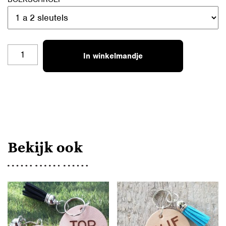
SH-
In winkelmandje
L25MM
PERSOONLIJKE
TEKST
AANTAL
Bekijk ook