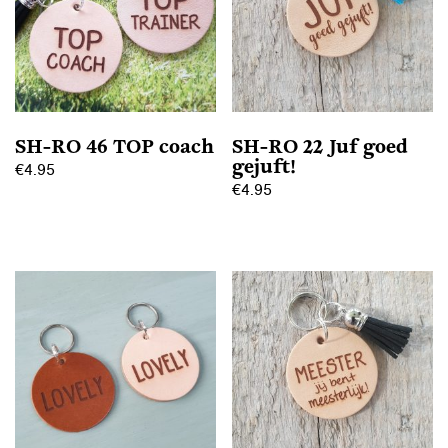
SH-RO 46 TOP coach
SH-RO 22 Juf goed
gejuft!
€
4.95
€
4.95
Dit
Dit
product
product
heeft
heeft
meerdere
meerdere
variaties.
variaties.
Deze
Deze
optie
optie
kan
kan
gekozen
gekozen
worden