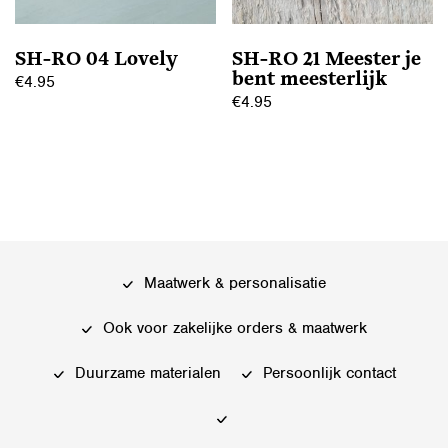
worden
op
op
de
SH-RO 04 Lovely
SH-RO 21 Meester je
de
productpagina
bent meesterlijk
€
4.95
productpagina
€
4.95
Dit
Dit
product
product
heeft
heeft
meerdere
meerdere
variaties.
variaties.
Deze
Deze
optie
Maatwerk & personalisatie
optie
kan
kan
gekozen
Ook voor zakelijke orders & maatwerk
gekozen
worden
worden
Duurzame materialen
Persoonlijk contact
op
op
de
de
productpagina
productpagina