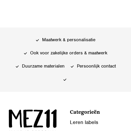
product
product
heeft
heeft
meerdere
meerdere
variaties.
variaties.
Deze
Deze
Maatwerk & personalisatie
optie
optie
kan
kan
Ook voor zakelijke orders & maatwerk
gekozen
gekozen
worden
worden
Duurzame materialen
Persoonlijk contact
op
op
de
de
productpagina
productpagina
Categorieën
Leren labels