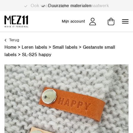
Duurzame materialen
Mijn account
Terug
Home
>
Leren labels
>
Small labels
>
Gestanste small
labels
>
SL-S25 happy