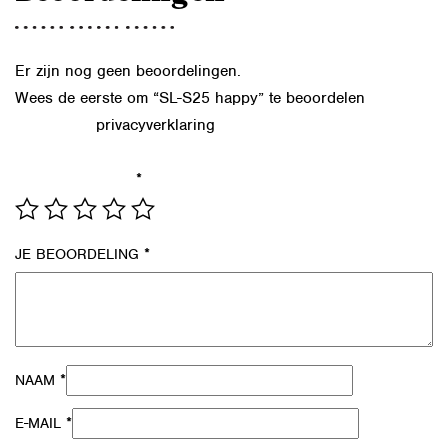
Er zijn nog geen beoordelingen.
Wees de eerste om “SL-S25 happy” te beoordelen
privacyverklaring
Lees in onze
hoe we de gegevens uit dit
formulier verwerken.
*
JE WAARDERING
*
JE BEOORDELING
*
NAAM
*
E-MAIL