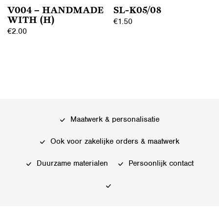
de
V004 – HANDMADE
SL-K05/08
de
productpagina
WITH (H)
€
1.50
productpagina
€
2.00
Dit
Dit
product
product
heeft
heeft
meerdere
meerdere
variaties.
variaties.
Deze
Deze
optie
Maatwerk & personalisatie
optie
kan
kan
gekozen
Ook voor zakelijke orders & maatwerk
gekozen
worden
worden
Duurzame materialen
Persoonlijk contact
op
op
de
de
productpagina
productpagina