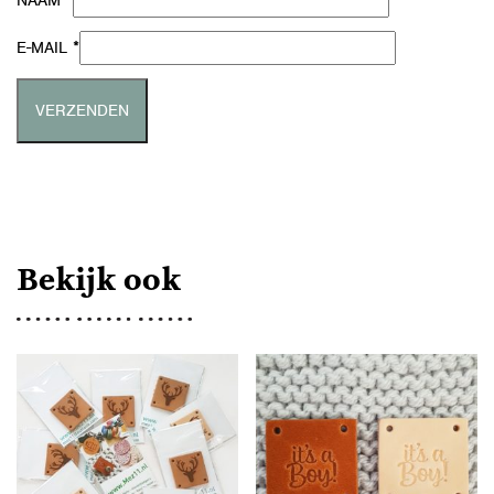
*
NAAM
*
E-MAIL
Bekijk ook