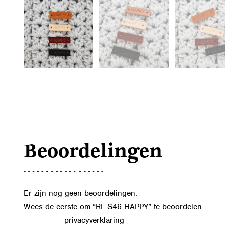
Beoordelingen
Er zijn nog geen beoordelingen.
Wees de eerste om “RL-S46 HAPPY” te beoordelen
privacyverklaring
Lees in onze
hoe we de gegevens uit dit formu