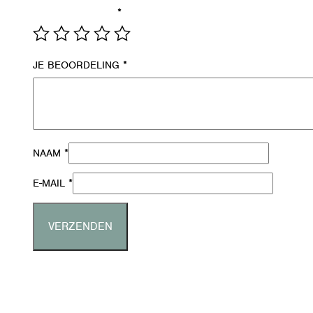
*
JE WAARDERING
*
JE BEOORDELING
*
NAAM
*
E-MAIL