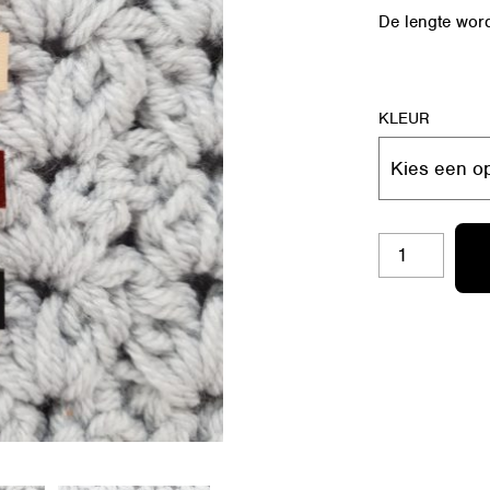
De lengte word
KLEUR
RL-
S46
HAPPY
AANTAL