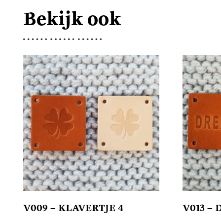
Bekijk ook
V009 – KLAVERTJE 4
V013 –