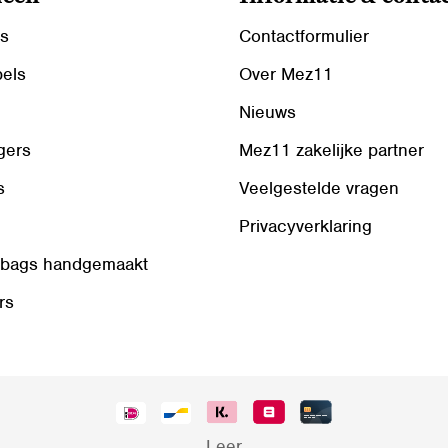
ls
Contactformulier
bels
Over Mez11
Nieuws
gers
Mez11 zakelijke partner
s
Veelgestelde vragen
Privacyverklaring
 bags handgemaakt
rs
Leer