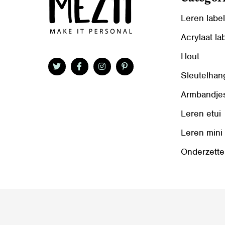
Leren labe
Acrylaat la
Hout
Sleutelhan
Armbandje
Leren etui
Leren mini
Onderzette