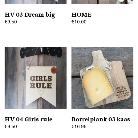
HV 03 Dream big
HOME
€
9.50
€
10.00
Dit
product
heeft
meerdere
variaties.
Deze
optie
kan
gekozen
worden
op
HV 04 Girls rule
Borrelplank 03 kaas
de
€
9.50
€
16.95
productpagina