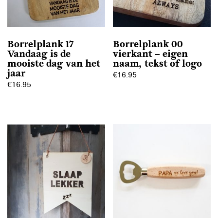
Borrelplank 17
Borrelplank 00
Vandaag is de
vierkant – eigen
mooiste dag van het
naam, tekst of logo
jaar
€
16.95
€
16.95