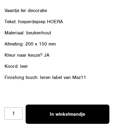
Vaantje ter decoratie
Tekst: hieperdepiep HOERA
Materiaal: beukenhout
Afmeting: 200 x 150 mm
Kleur naar keuze? JA
Koord: leer
Finishing touch: leren label van Mez11
HV
In winkelmandje
06
HIEPERDEPIEP
HOERA