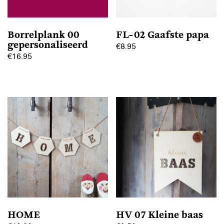
Borrelplank 00
FL-02 Gaafste papa
gepersonaliseerd
€
8.95
€
16.95
HOME
HV 07 Kleine baas