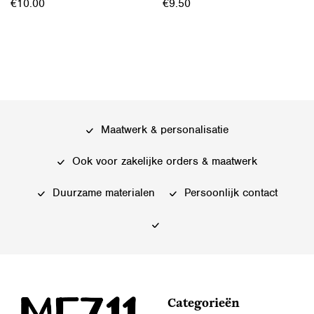
€
10.00
€
9.50
Dit
product
heeft
meerdere
variaties.
Deze
Maatwerk & personalisatie
optie
kan
Ook voor zakelijke orders & maatwerk
gekozen
worden
Duurzame materialen
Persoonlijk contact
op
de
productpagina
Categorieën