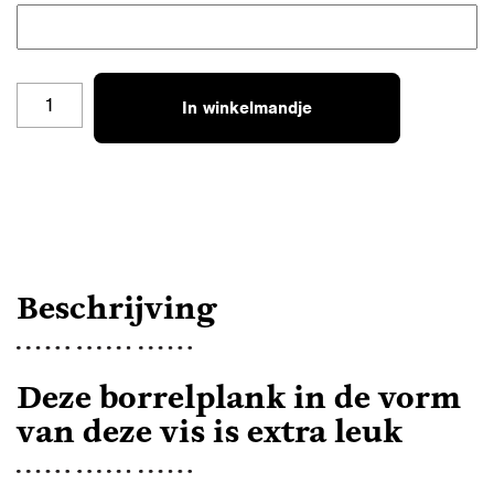
BORRELPLANK
In winkelmandje
00A
VIS
–
EIGEN
NAAM,
TEKST
OF
LOGO
Beschrijving
AANTAL
Deze borrelplank in de vorm
van deze vis is extra leuk