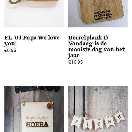
FL-03 Papa we love
Borrelplank 17
you!
Vandaag is de
mooiste dag van het
€
8.95
jaar
€
16.95