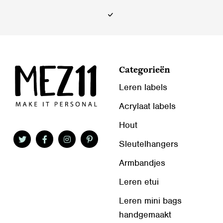
op
op
de
de
productpagina
productpagina
Categorieën
Leren labels
Acrylaat labels
Hout
Sleutelhangers
Armbandjes
Leren etui
Leren mini bags
handgemaakt