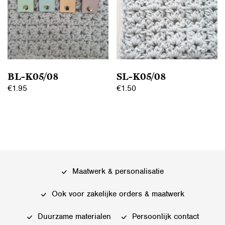
Deze
optie
optie
kan
kan
gekozen
gekozen
worden
worden
op
op
de
BL-K05/08
SL-K05/08
de
productpagina
€
1.95
€
1.50
productpagina
Dit
Dit
product
product
heeft
heeft
meerdere
meerdere
variaties.
variaties.
Deze
Deze
Maatwerk & personalisatie
optie
optie
kan
kan
Ook voor zakelijke orders & maatwerk
gekozen
gekozen
worden
worden
Duurzame materialen
Persoonlijk contact