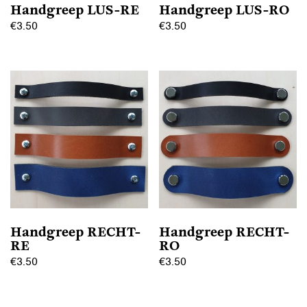
Handgreep LUS-RE
Handgreep LUS-RO
€
3.50
€
3.50
Dit
Dit
product
product
heeft
heeft
meerdere
meerdere
variaties.
variaties.
Deze
Deze
optie
optie
kan
kan
gekozen
gekozen
worden
worden
op
op
Handgreep RECHT-
Handgreep RECHT-
de
de
RE
RO
productpagina
productpagina
€
3.50
€
3.50
Dit
Dit
product
product