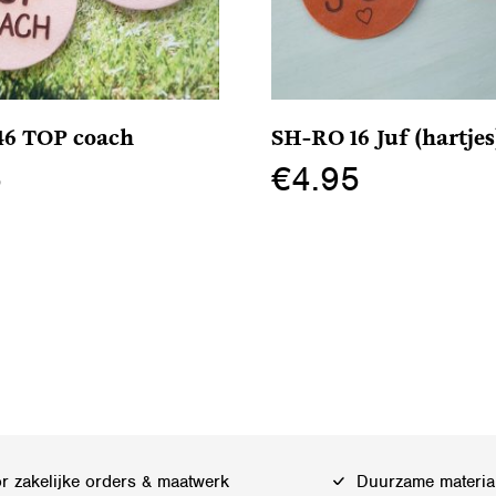
6 TOP coach
SH-RO 16 Juf (hartjes
5
€
4.95
Dit
product
heeft
meerdere
variaties.
Deze
optie
kan
gekozen
 zakelijke orders & maatwerk
Duurzame materia
worden