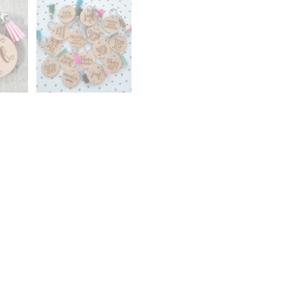
THNX
JUF
AANTAL