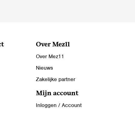
op
de
productpagina
ct
Over Mez11
Over Mez11
Nieuws
Zakelijke partner
Mijn account
Inloggen / Account