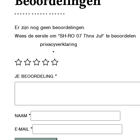
Beoordelingen
Er zijn nog geen beoordelingen.
Wees de eerste om “SH-RO 07 Thnx Juf” te beoordelen
privacyverklaring
Lees in onze
hoe we de gegevens uit dit formu
*
JE WAARDERING
*
JE BEOORDELING
*
NAAM
*
E-MAIL