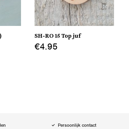
)
SH-RO 15 Top juf
€
4.95
Dit
product
heeft
meerdere
variaties.
Deze
optie
kan
gekozen
len
Persoonlijk contact
worden