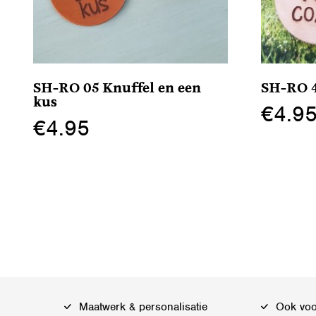
SH-RO 05 Knuffel en een
SH-RO 4
kus
€
4.9
€
4.95
Dit
Dit
product
product
heeft
heeft
meerdere
meerdere
variaties.
variaties.
Deze
Deze
optie
optie
kan
kan
gekozen
Maatwerk & personalisatie
Ook voor
gekozen
worden