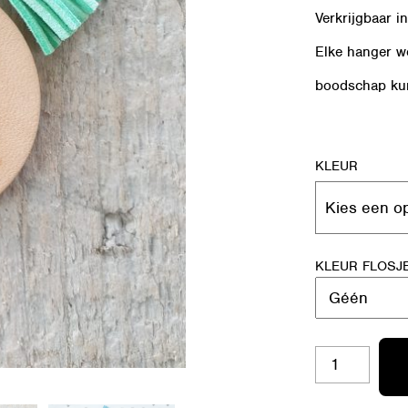
Verkrijgbaar i
Elke hanger wo
boodschap kun
KLEUR
KLEUR FLOSJ
SH-
RO
07