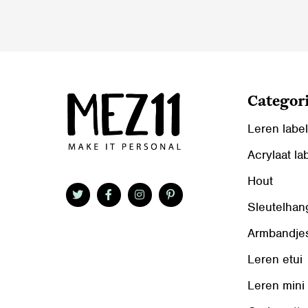
worden
op
op
de
de
productpag
productpagina
Categor
Leren labe
Acrylaat la
Hout
Sleutelhan
Armbandje
Leren etui
Leren mini