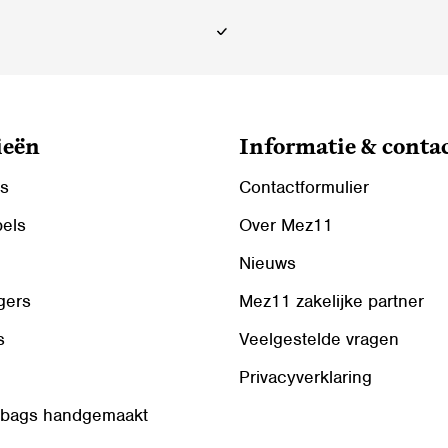
op
de
ina
productpagina
ieën
Informatie & conta
ls
Contactformulier
bels
Over Mez11
Nieuws
gers
Mez11 zakelijke partner
s
Veelgestelde vragen
Privacyverklaring
 bags handgemaakt