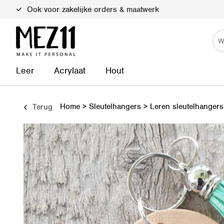
Duurzame materialen
Leer
Acrylaat
Hout
Home
>
Sleutelhangers
>
Leren sleutelhanger
Terug