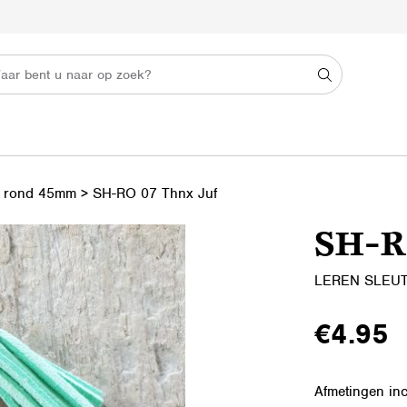
s rond 45mm
>
SH-RO 07 Thnx Juf
SH-R
LEREN SLEU
€
4.95
Afmetingen inc