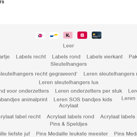
rs
Leer
artje
Labels recht
Labels rond
Labels vierkant
Pak
Sleutelhangers
leutelhangers recht gegraveerd’
Leren sleutelhangers
Leren sleutelhangers lus
nd voor onderzetters
Leren onderzetters per stuk
Ler
Leren
bandjes animalprint
Leren SOS bandjes kids
Acrylaat
rylaat label recht
Acrylaat labels rond
Acrylaat labels
Pins & Speldjes
le liefste juf
Pins Medaille leukste meester
Pins Meda