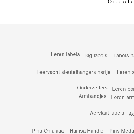
Onderzette
Leren labels
Big labels
Labels h
Leervacht sleutelhangers hartje
Leren s
Onderzetters
Leren ba
Armbandjes
Leren arm
Acrylaat labels
Ac
Pins Ohlalaaa
Hamsa Handje
Pins Medail