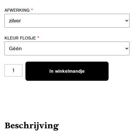
AFWERKING
*
KLEUR FLOSJE
*
SH-
In winkelmandje
RB-
14
MIJN
OPA
IS
DE
BESTE
AANTAL
Beschrijving