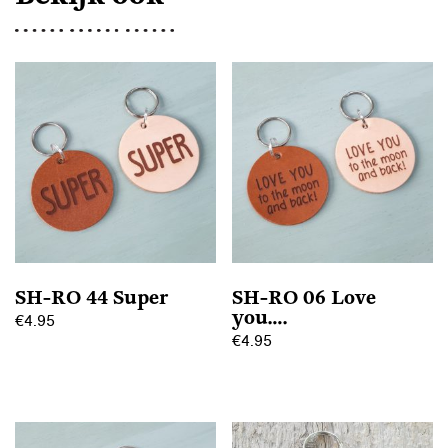
SH-RO 44 Super
SH-RO 06 Love
you….
€
4.95
€
4.95
Dit
Dit
product
product
heeft
heeft
meerdere