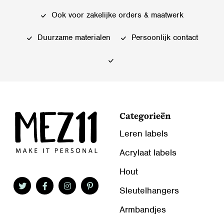
kan
kan
Ook voor zakelijke orders & maatwerk
gekozen
gekozen
worden
worden
Duurzame materialen
Persoonlijk contact
op
op
de
de
productpagina
productpagina
Categorieën
Leren labels
Acrylaat labels
Hout
Sleutelhangers
Armbandjes