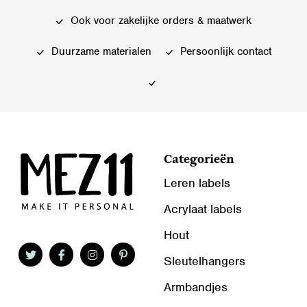
kan
kan
gekozen
Ook voor zakelijke orders & maatwerk
gekozen
worden
worden
Duurzame materialen
Persoonlijk contact
op
op
de
de
productpagina
productpagina
Categorieën
Leren labels
Acrylaat labels
Hout
Sleutelhangers
Armbandjes