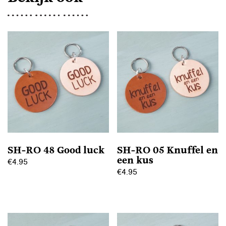
SH-RO 48 Good luck
SH-RO 05 Knuffel en
een kus
€
4.95
€
4.95
Dit
Dit
product
product
heeft
heeft
meerdere