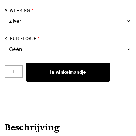
AFWERKING
*
KLEUR FLOSJE
*
SH-
In winkelmandje
RB-
08
JUF,
GOED
GEJUFT!
AANTAL
Beschrijving