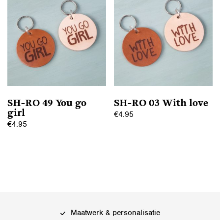
meerdere
variaties.
variaties.
Deze
Deze
optie
optie
kan
kan
gekozen
gekozen
worden
worden
op
op
de
SH-RO 49 You go
SH-RO 03 With love
de
productpagina
girl
€
4.95
productpagina
€
4.95
Dit
Dit
product
product
heeft
heeft
meerdere
meerdere
variaties.
variaties.
Deze
Deze
optie
Maatwerk & personalisatie
optie