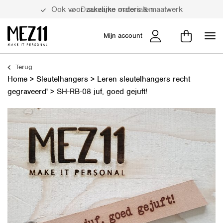
Duurzame materialen
Mijn account
Terug
Home
>
Sleutelhangers
>
Leren sleutelhangers recht
gegraveerd'
>
SH-RB-08 juf, goed gejuft!