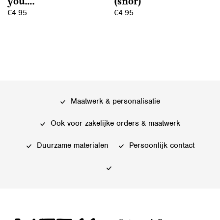
you….
(snor)
productpagina
productpagina
€
4.95
€
4.95
Dit
Dit
product
product
heeft
heeft
meerdere
meerdere
variaties.
variaties.
Deze
Deze
Maatwerk & personalisatie
optie
optie
kan
kan
Ook voor zakelijke orders & maatwerk
gekozen
gekozen
worden
worden
Duurzame materialen
Persoonlijk contact
op
op
de
de
productpagina
productpagina