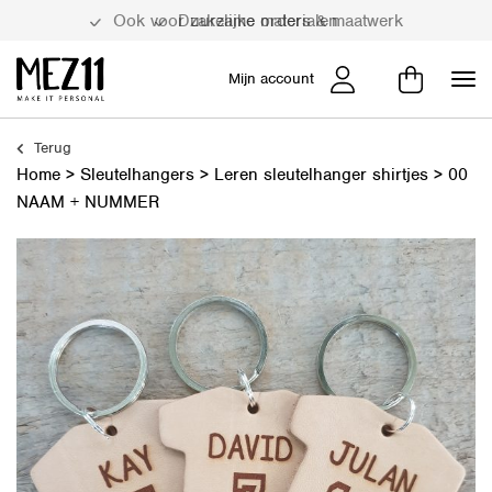
Duurzame materialen
Mijn account
Terug
Home
>
Sleutelhangers
>
Leren sleutelhanger shirtjes
>
00
NAAM + NUMMER