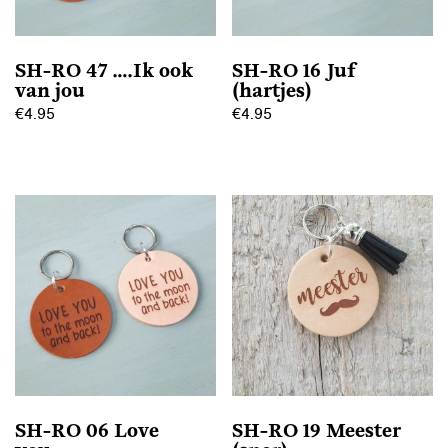
SH-RO 47 ….Ik ook
SH-RO 16 Juf
van jou
(hartjes)
€
4.95
€
4.95
Dit
Dit
product
product
heeft
heeft
meerdere
meerdere
variaties.
variaties.
Deze
Deze
optie
optie
kan
kan
gekozen
gekozen
worden
worden
op
op
SH-RO 06 Love
SH-RO 19 Meester
de
de