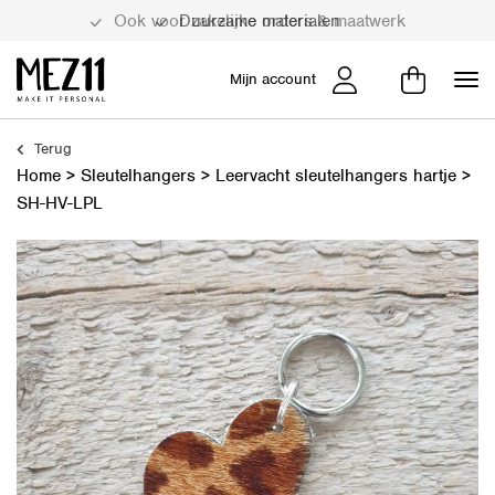
Duurzame materialen
Mijn account
Terug
Home
>
Sleutelhangers
>
Leervacht sleutelhangers hartje
>
SH-HV-LPL