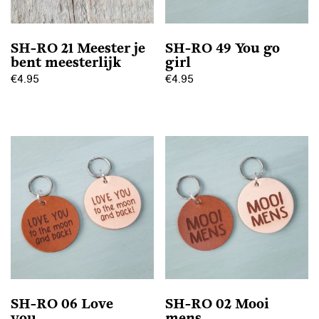
SH-RO 21 Meester je
SH-RO 49 You go
bent meesterlijk
girl
€
4.95
€
4.95
Dit
Dit
product
product
heeft
heeft
meerdere
meerdere
variaties.
variaties.
Deze
Deze
optie
optie
kan
kan
gekozen
gekozen
worden
worden
op
op
SH-RO 06 Love
SH-RO 02 Mooi
de
de