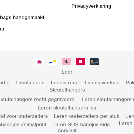
Privacyverklaring
 bags handgemaakt
rs
Leer
artje
Labels recht
Labels rond
Labels vierkant
Pak
Sleutelhangers
leutelhangers recht gegraveerd’
Leren sleutelhangers
Leren sleutelhangers lus
nd voor onderzetters
Leren onderzetters per stuk
Ler
Leren
bandjes animalprint
Leren SOS bandjes kids
Acrylaat