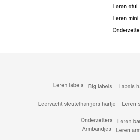
Leren etui
Leren mini
Onderzette
Leren labels
Big labels
Labels h
Leervacht sleutelhangers hartje
Leren s
Onderzetters
Leren ba
Armbandjes
Leren arm