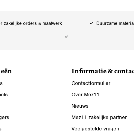
 zakelijke orders & maatwerk
Duurzame materia
ieën
Informatie & conta
ls
Contactformulier
bels
Over Mez11
Nieuws
gers
Mez11 zakelijke partner
s
Veelgestelde vragen