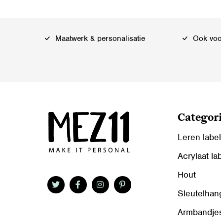
Maatwerk & personalisatie
Ook voor
Categor
Leren labe
Acrylaat la
Hout
Sleutelhan
Armbandje