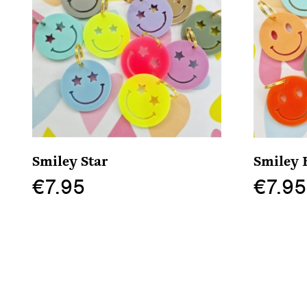
Smiley Star
Smiley B
€
7.95
€
7.95