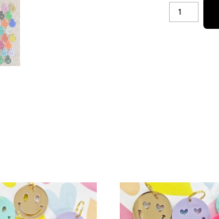
GROOT
HART
SLEUTELHANG
AANTAL