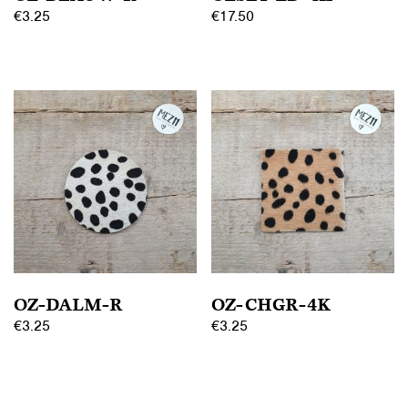
€
3.25
€
17.50
OZ-DALM-R
OZ-CHGR-4K
€
3.25
€
3.25