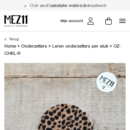
Duurzame materialen
Mijn account
Terug
Home
>
Onderzetters
>
Leren onderzetters per stuk
>
OZ-
CHKL-R