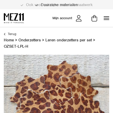
Duurzame materialen
Mijn account
Terug
Home
>
Onderzetters
>
Leren onderzetters per set
>
OZSET-LPL-H