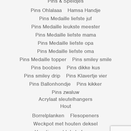
Pins & Speldjes
Pins Ohlalaaa
Hamsa Handje
Pins Medaille liefste juf
Pins Medaille leukste meester
Pins Medaille liefste mama
Pins Medaille liefste opa
Pins Medaille liefste oma
Pins Medaille topper
Pins smiley smile
Pins boobies
Pins dikke kus
Pins smiley drip
Pins Klavertje vier
Pins Ballonhondje
Pins kikker
Pins zwaluw
Acrylaat sleutelhangers
Hout
Borrelplanken
Flesopeners
Weckpot met houten deksel