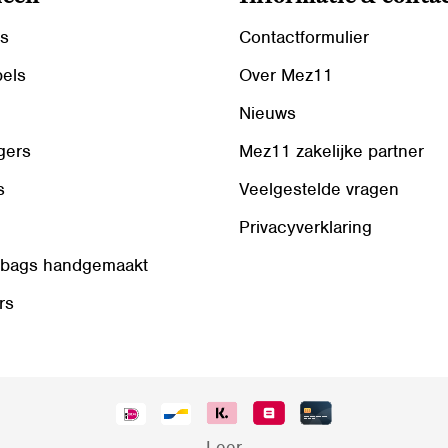
ls
Contactformulier
bels
Over Mez11
Nieuws
gers
Mez11 zakelijke partner
s
Veelgestelde vragen
Privacyverklaring
 bags handgemaakt
rs
Leer