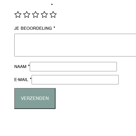
*
JE WAARDERING
*
JE BEOORDELING
*
NAAM
*
E-MAIL