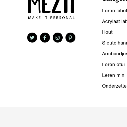
Leren labe
Acrylaat la
Hout
Sleutelhan
Armbandje
Leren etui
Leren mini
Onderzette