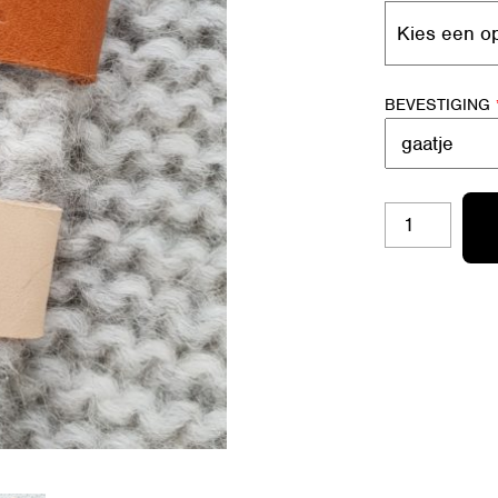
BEVESTIGING
SL-
S26
COOL
AANTAL