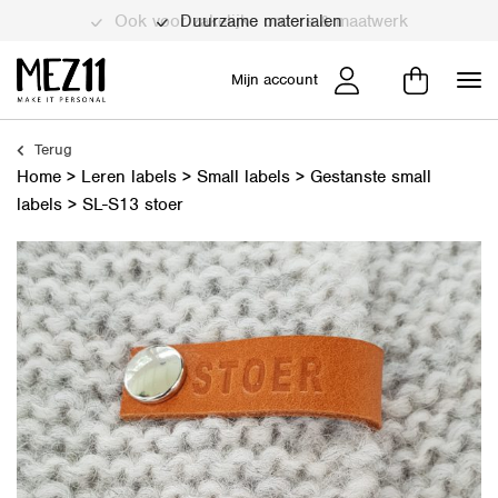
Duurzame materialen
Mijn account
Terug
Home
>
Leren labels
>
Small labels
>
Gestanste small
labels
>
SL-S13 stoer