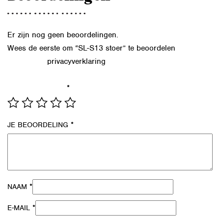
Er zijn nog geen beoordelingen.
Wees de eerste om “SL-S13 stoer” te beoordelen
privacyverklaring
Lees in onze
hoe we de gegevens uit dit
formulier verwerken.
*
JE WAARDERING
*
JE BEOORDELING
*
NAAM
*
E-MAIL