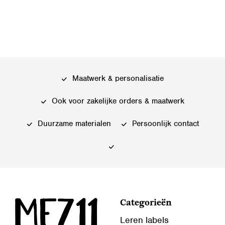
Dit
Dit
product
product
heeft
heeft
meerdere
meerdere
variaties.
variaties.
Deze
Deze
Maatwerk & personalisatie
optie
optie
kan
kan
Ook voor zakelijke orders & maatwerk
gekozen
gekozen
worden
worden
Duurzame materialen
Persoonlijk contact
op
op
de
de
productpagina
productpagina
Categorieën
Leren labels