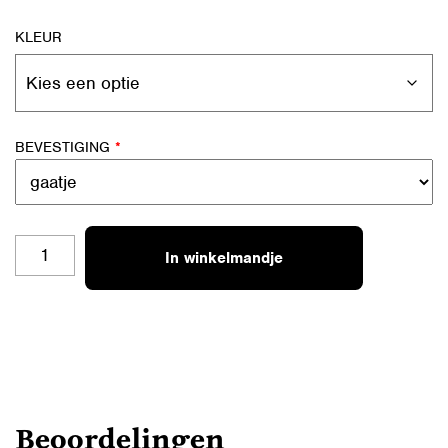
KLEUR
BEVESTIGING
*
SL-
In winkelmandje
S13
STOER
AANTAL
Beoordelingen