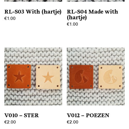
RL-S03 With (hartje)
RL-S04 Made with
(hartje)
€
1.00
€
1.00
Dit
Dit
product
product
heeft
heeft
meerdere
meerdere
variaties.
variaties.
Deze
Deze
optie
optie
kan
kan
gekozen
gekozen
worden
worden
op
op
de
V010 – STER
V012 – POEZEN
de
productpagina
€
2.00
€
2.00
productpagina