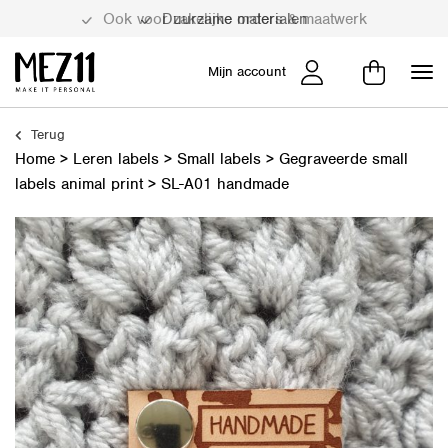
Duurzame materialen
Mijn account
Terug
Home
>
Leren labels
>
Small labels
>
Gegraveerde small
labels animal print
>
SL-A01 handmade