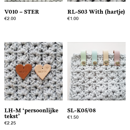
V010 – STER
RL-S03 With (hartje)
€
2.00
€
1.00
Dit
Dit
product
product
heeft
heeft
meerdere
meerdere
variaties.
variaties.
Deze
Deze
optie
optie
kan
kan
gekozen
gekozen
worden
worden
op
op
LH-M ‘persoonlijke
SL-K05/08
de
de
tekst’
€
1.50
productpagina
productpagina
€
2.25
Dit