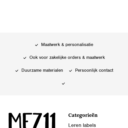
Dit
product
product
heeft
heeft
meerdere
meerdere
variaties.
variaties.
Deze
Deze
optie
Maatwerk & personalisatie
optie
kan
kan
gekozen
Ook voor zakelijke orders & maatwerk
gekozen
worden
worden
Duurzame materialen
Persoonlijk contact
op
op
de
de
productpagina
productpagina
Categorieën
Leren labels