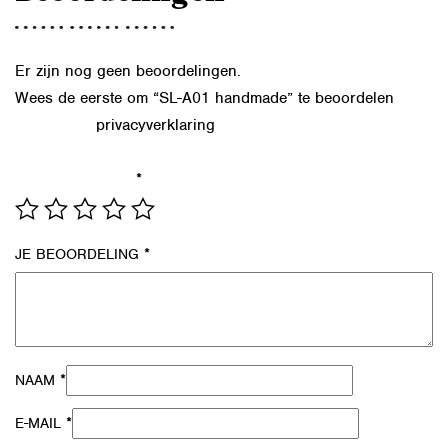
Er zijn nog geen beoordelingen.
Wees de eerste om “SL-A01 handmade” te beoordelen
privacyverklaring
Lees in onze
hoe we de gegevens uit dit
formulier verwerken.
*
JE WAARDERING
*
JE BEOORDELING
*
NAAM
*
E-MAIL