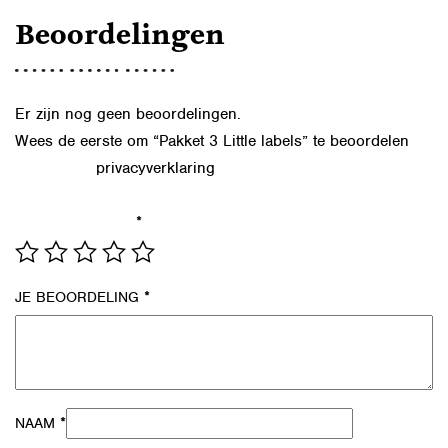
Beoordelingen
Er zijn nog geen beoordelingen.
Wees de eerste om “Pakket 3 Little labels” te beoordelen
privacyverklaring
Lees in onze
hoe we de gegevens uit dit
formulier verwerken.
*
JE WAARDERING
*
JE BEOORDELING
*
NAAM