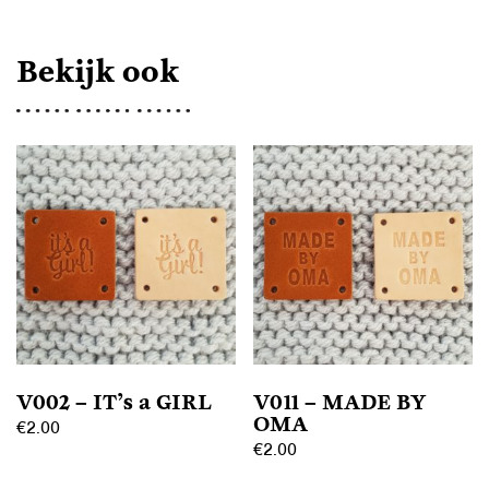
Bekijk ook
V002 – IT’s a GIRL
V011 – MADE BY
OMA
€
2.00
€
2.00
Dit