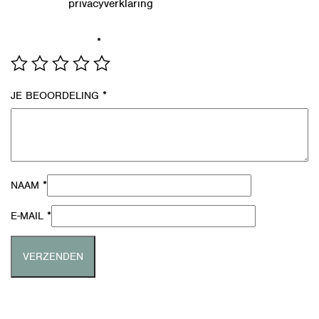
privacyverklaring
Lees in onze
hoe we de gegevens uit dit
formulier verwerken.
*
JE WAARDERING
*
JE BEOORDELING
*
NAAM
*
E-MAIL