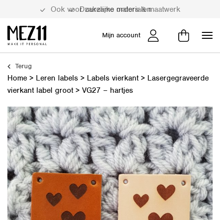
Duurzame materialen
Mijn account
Terug
Home
>
Leren labels
>
Labels vierkant
>
Lasergegraveerde
vierkant label groot
>
VG27 – hartjes