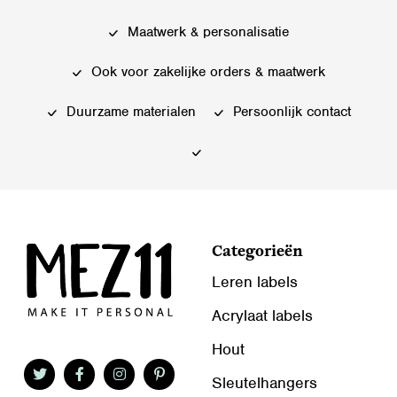
Deze
Deze
Maatwerk & personalisatie
optie
optie
kan
kan
Ook voor zakelijke orders & maatwerk
gekozen
gekozen
worden
worden
Duurzame materialen
Persoonlijk contact
op
op
de
de
productpagina
productpagina
Categorieën
Leren labels
Acrylaat labels
Hout
Sleutelhangers