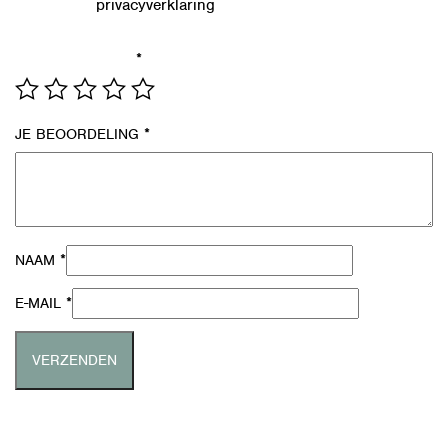
privacyverklaring
Lees in onze
hoe we de gegevens uit dit
formulier verwerken.
*
JE WAARDERING
*
JE BEOORDELING
*
NAAM
*
E-MAIL