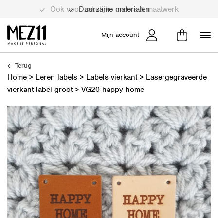
Duurzame materialen
Mijn account
Terug
Home
>
Leren labels
>
Labels vierkant
>
Lasergegraveerde
vierkant label groot
>
VG20 happy home