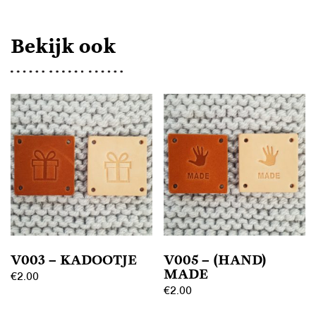
Bekijk ook
V003 – KADOOTJE
V005 – (HAND)
MADE
€
2.00
€
2.00
Dit