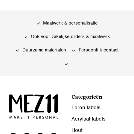
meerdere
Deze
variaties.
optie
Deze
kan
Maatwerk & personalisatie
optie
gekozen
kan
Ook voor zakelijke orders & maatwerk
worden
gekozen
op
worden
Duurzame materialen
Persoonlijk contact
de
op
productpagina
de
productpagina
Categorieën
Leren labels
Acrylaat labels
Hout