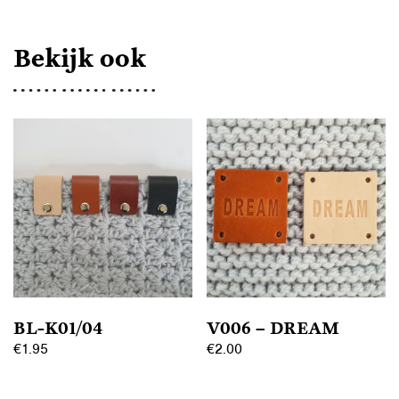
Bekijk ook
BL-K01/04
V006 – DREAM
€
1.95
€
2.00
Dit
Dit