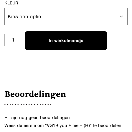
KLEUR
VG19
In winkelmandje
YOU
+
ME
=
(H)
AANTAL
Beoordelingen
Er zijn nog geen beoordelingen.
Wees de eerste om “VG19 you + me = (H)” te beoordelen