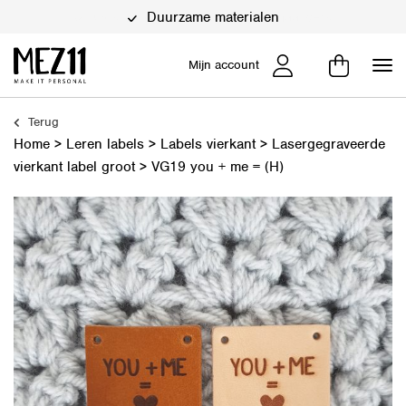
Duurzame materialen
Mijn account
Terug
Home
>
Leren labels
>
Labels vierkant
>
Lasergegraveerde
vierkant label groot
>
VG19 you + me = (H)