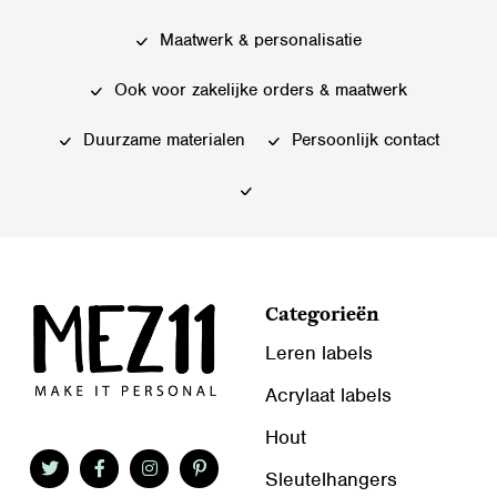
Deze
Deze
optie
Maatwerk & personalisatie
optie
kan
kan
gekozen
Ook voor zakelijke orders & maatwerk
gekozen
worden
worden
Duurzame materialen
Persoonlijk contact
op
op
de
de
productpagina
productpagina
Categorieën
Leren labels
Acrylaat labels
Hout
Sleutelhangers