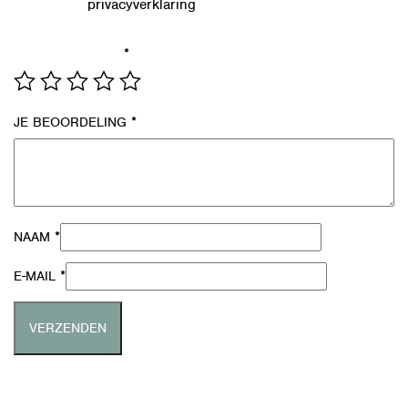
privacyverklaring
Lees in onze
hoe we de gegevens uit dit
formulier verwerken.
*
JE WAARDERING
*
JE BEOORDELING
*
NAAM
*
E-MAIL