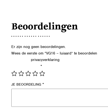
Beoordelingen
Er zijn nog geen beoordelingen.
Wees de eerste om “VG16 – luiaard” te beoordelen
privacyverklaring
Lees in onze
hoe we de gegevens uit dit formu
*
JE WAARDERING
*
JE BEOORDELING