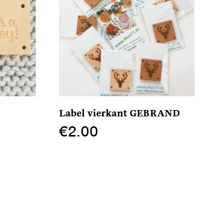
Label vierkant GEBRAND
€
2.00
Dit
product
heeft
meerdere
variaties.