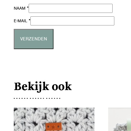
*
NAAM
*
E-MAIL
Bekijk ook