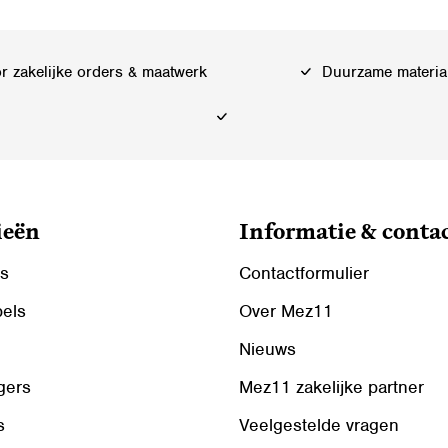
Deze
optie
kan
 zakelijke orders & maatwerk
Duurzame materia
gekozen
worden
op
de
ina
productpagina
ieën
Informatie & conta
ls
Contactformulier
bels
Over Mez11
Nieuws
gers
Mez11 zakelijke partner
s
Veelgestelde vragen