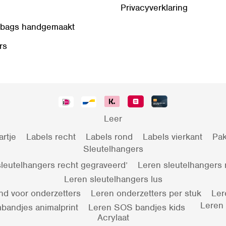
Privacyverklaring
 bags handgemaakt
rs
Leer
artje
Labels recht
Labels rond
Labels vierkant
Pak
Sleutelhangers
leutelhangers recht gegraveerd’
Leren sleutelhangers
Leren sleutelhangers lus
nd voor onderzetters
Leren onderzetters per stuk
Ler
Leren
bandjes animalprint
Leren SOS bandjes kids
Acrylaat