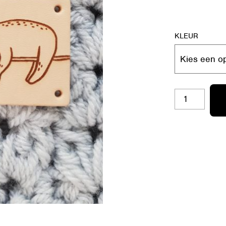
KLEUR
VG16
-
LUIAARD
AANTAL