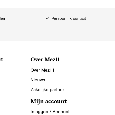
Deze
optie
kan
len
Persoonlijk contact
gekozen
worden
op
de
productpagina
ct
Over Mez11
Over Mez11
Nieuws
Zakelijke partner
Mijn account
Inloggen / Account