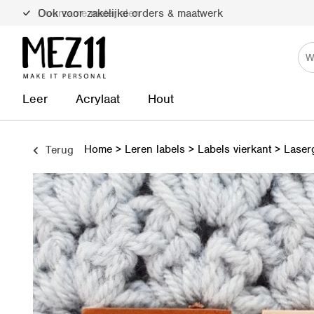
Duurzame materialen
Leer
Acrylaat
Hout
Home
>
Leren labels
>
Labels vierkant
>
Laserg
Terug