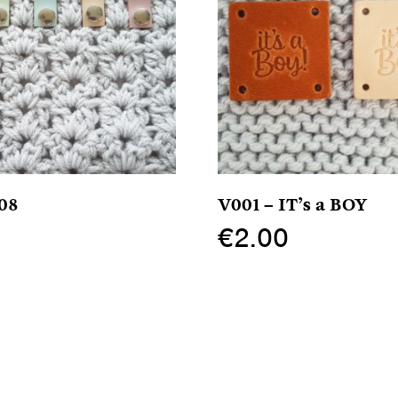
08
V001 – IT’s a BOY
0
€
2.00
Dit
product
heeft
meerdere
variaties.