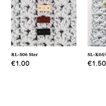
RL-S06 Ster
SL-K05/
€
1.00
€
1.5
Dit
Dit
product
product
heeft
heeft
meerdere
meerdere
variaties.
variaties.