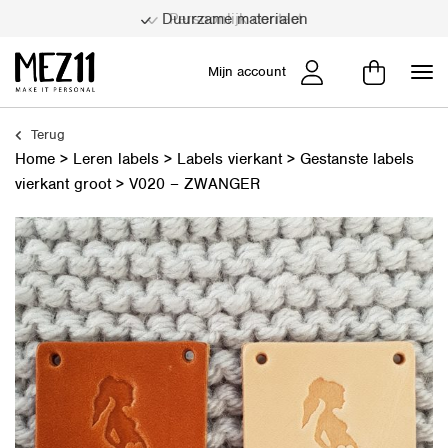
Persoonlijk contact
Mijn account
Terug
Home
>
Leren labels
>
Labels vierkant
>
Gestanste labels
vierkant groot
>
V020 – ZWANGER