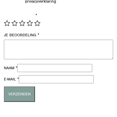
privacyverklaring
Lees in onze
hoe we de gegevens uit dit
formulier verwerken.
*
JE WAARDERING
*
JE BEOORDELING
*
NAAM
*
E-MAIL