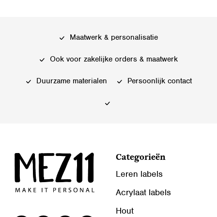
meerdere
Deze
variaties.
optie
Deze
kan
Maatwerk & personalisatie
optie
gekozen
kan
Ook voor zakelijke orders & maatwerk
worden
gekozen
op
worden
Duurzame materialen
Persoonlijk contact
de
op
productpagina
de
productpagina
Categorieën
Leren labels
Acrylaat labels
Hout