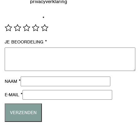
privacyverklaring
Lees in onze
hoe we de gegevens uit dit
formulier verwerken.
*
JE WAARDERING
*
JE BEOORDELING
*
NAAM
*
E-MAIL