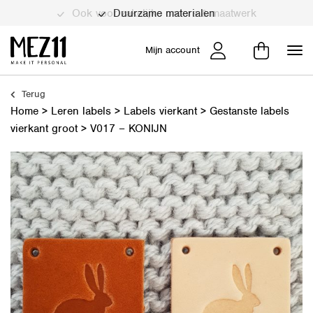
Duurzame materialen
Mijn account
Terug
Home
>
Leren labels
>
Labels vierkant
>
Gestanste labels
vierkant groot
>
V017 – KONIJN