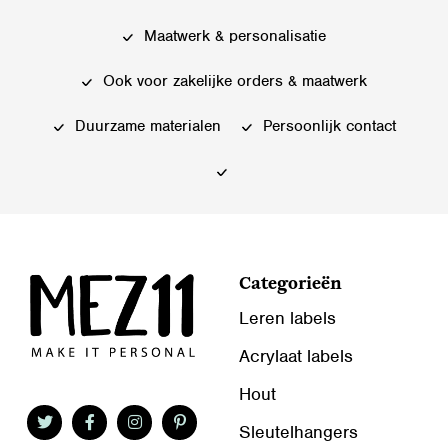
Deze
Deze
Maatwerk & personalisatie
optie
optie
kan
kan
Ook voor zakelijke orders & maatwerk
gekozen
gekozen
worden
worden
Duurzame materialen
Persoonlijk contact
op
op
de
de
productpagina
productpagina
Categorieën
Leren labels
Acrylaat labels
Hout
Sleutelhangers