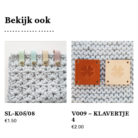
Bekijk ook
SL-K05/08
V009 – KLAVERTJE
4
€
1.50
€
2.00
Dit