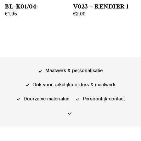
de
BL-K01/04
V023 – RENDIER 1
de
productpagina
€
1.95
€
2.00
productpagina
Dit
Dit
product
product
heeft
heeft
meerdere
meerdere
variaties.
variaties.
Deze
Deze
Maatwerk & personalisatie
optie
optie
kan
kan
Ook voor zakelijke orders & maatwerk
gekozen
gekozen
worden
worden
Duurzame materialen
Persoonlijk contact
op
op
de
de
productpagina
productpagina