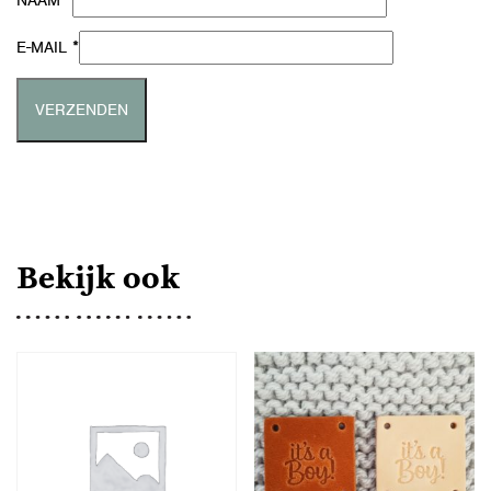
*
NAAM
*
E-MAIL
Bekijk ook