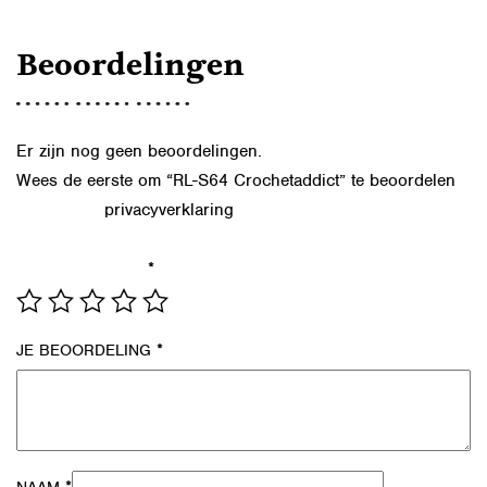
Beoordelingen
Er zijn nog geen beoordelingen.
Wees de eerste om “RL-S64 Crochetaddict” te beoordelen
privacyverklaring
Lees in onze
hoe we de gegevens uit dit
formulier verwerken.
*
JE WAARDERING
*
JE BEOORDELING