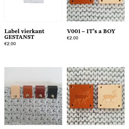
Label vierkant
V001 – IT’s a BOY
GESTANST
€
2.00
€
2.00
Dit
Dit
product
product
heeft
heeft
meerdere
meerdere
variaties.
variaties.
Deze
Deze
optie
optie
kan
kan
gekozen
gekozen
worden
worden
op
op