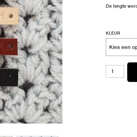
De lengte word
KLEUR
RL-
S48
CARPE
DIEM
AANTAL