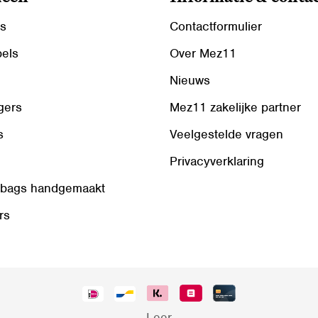
ls
Contactformulier
bels
Over Mez11
Nieuws
gers
Mez11 zakelijke partner
s
Veelgestelde vragen
Privacyverklaring
 bags handgemaakt
rs
Leer