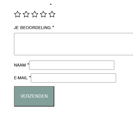
*
JE WAARDERING
*
JE BEOORDELING
*
NAAM
*
E-MAIL