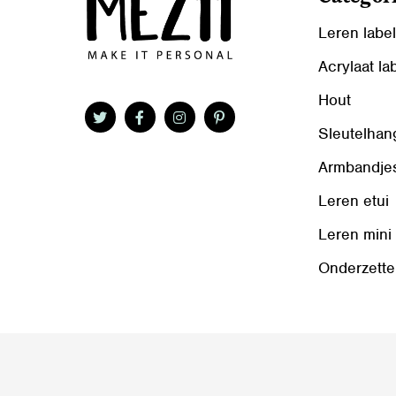
Leren labe
Acrylaat la
Hout
Sleutelhan
Armbandje
Leren etui
Leren mini
Onderzette