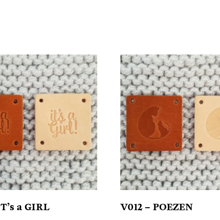
IT’s a GIRL
V012 – POEZEN