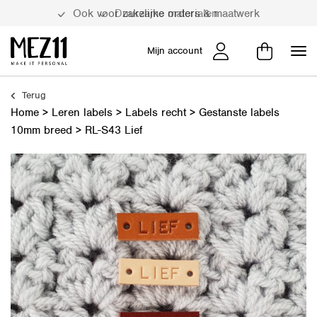
Duurzame materialen
Mijn account
Terug
Home
>
Leren labels
>
Labels recht
>
Gestanste labels
10mm breed
>
RL-S43 Lief