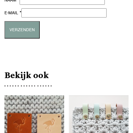
*
NAAM
*
E-MAIL
Bekijk ook