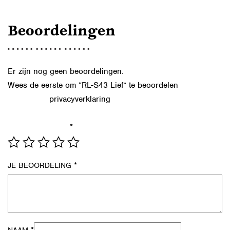
Beoordelingen
Er zijn nog geen beoordelingen.
Wees de eerste om “RL-S43 Lief” te beoordelen
privacyverklaring
Lees in onze
hoe we de gegevens uit dit
formulier verwerken.
*
JE WAARDERING
*
JE BEOORDELING