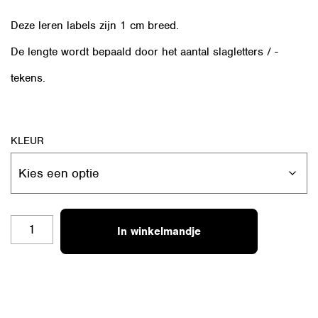
Deze leren labels zijn 1 cm breed.
De lengte wordt bepaald door het aantal slagletters / -
tekens.
KLEUR
RL-
In winkelmandje
S42
COOL
KID
AANTAL