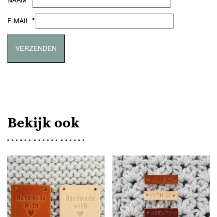
*
NAAM
*
E-MAIL
Bekijk ook