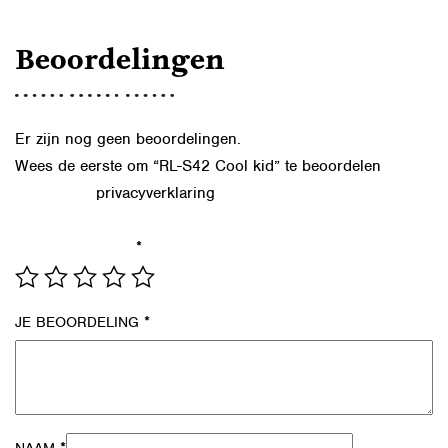
Beoordelingen
Er zijn nog geen beoordelingen.
Wees de eerste om “RL-S42 Cool kid” te beoordelen
privacyverklaring
Lees in onze
hoe we de gegevens uit dit
formulier verwerken.
*
JE WAARDERING
*
JE BEOORDELING