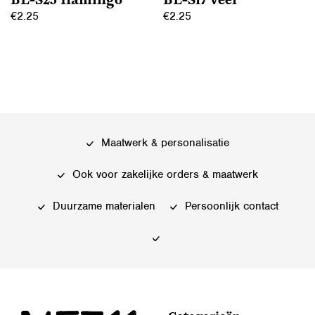
BL-S23 flamingo
BL-S17 veer
de
de
€
2.25
€
2.25
productpagina
productpagina
Dit
Dit
product
product
heeft
heeft
meerdere
meerdere
variaties.
variaties.
Deze
Deze
Maatwerk & personalisatie
optie
optie
kan
kan
Ook voor zakelijke orders & maatwerk
gekozen
gekozen
worden
worden
Duurzame materialen
Persoonlijk contact
op
op
de
de
productpagina
productpagina