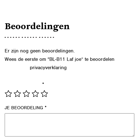
Beoordelingen
Er zijn nog geen beoordelingen.
Wees de eerste om “BL-B11 Laf joe” te beoordelen
privacyverklaring
Lees in onze
hoe we de gegevens uit dit
formulier verwerken.
*
JE WAARDERING
*
JE BEOORDELING