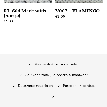
op
op
de
RL-S04 Made with
V007 – FLAMINGO
de
productpagina
(hartje)
€
2.00
productpagina
€
1.00
Dit
Dit
product
product
heeft
heeft
meerdere
meerdere
variaties.
variaties.
Deze
Deze
optie
Maatwerk & personalisatie
optie
kan
kan
gekozen
Ook voor zakelijke orders & maatwerk
gekozen
worden
worden
Duurzame materialen
Persoonlijk contact
op
op
de
de
productpagina
productpagina