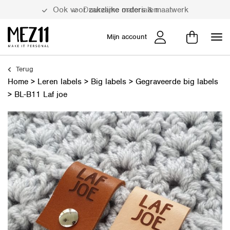
Duurzame materialen
Mijn account
Terug
Home
>
Leren labels
>
Big labels
>
Gegraveerde big labels
>
BL-B11 Laf joe