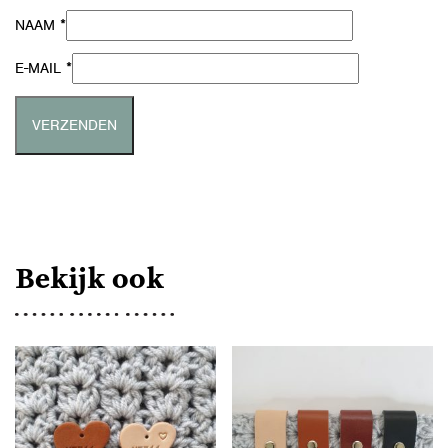
*
NAAM
*
E-MAIL
Bekijk ook