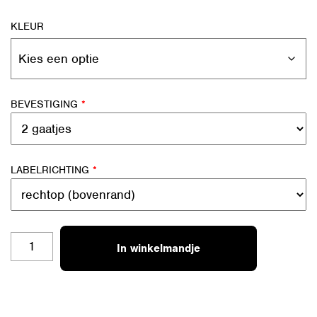
KLEUR
BEVESTIGING
*
LABELRICHTING
*
BL-
In winkelmandje
B11
LAF
JOE
AANTAL