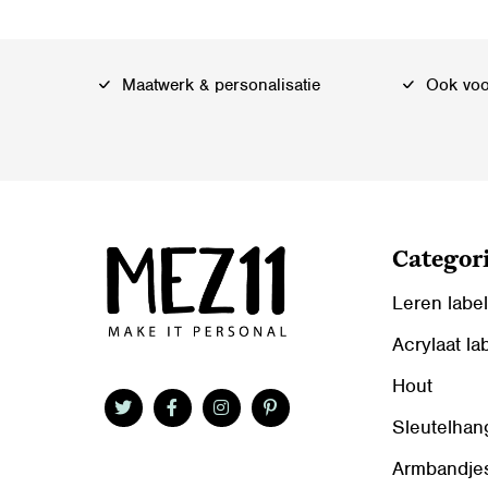
Maatwerk & personalisatie
Ook voor
Categor
Leren labe
Acrylaat la
Hout
Sleutelhan
Armbandje