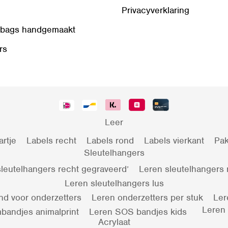
Privacyverklaring
 bags handgemaakt
rs
Leer
artje
Labels recht
Labels rond
Labels vierkant
Pak
Sleutelhangers
leutelhangers recht gegraveerd’
Leren sleutelhangers
Leren sleutelhangers lus
nd voor onderzetters
Leren onderzetters per stuk
Ler
Leren
bandjes animalprint
Leren SOS bandjes kids
Acrylaat