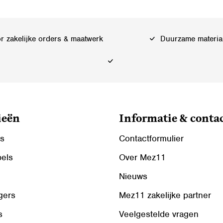
 zakelijke orders & maatwerk
Duurzame materia
ieën
Informatie & conta
ls
Contactformulier
bels
Over Mez11
Nieuws
gers
Mez11 zakelijke partner
s
Veelgestelde vragen