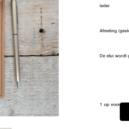
leder.
Afmeting (gesl
De etui wordt 
1 op voorraa
02
ETUI