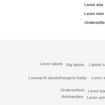
Leren etui
Leren mini
Onderzette
Leren labels
Big labels
Labels h
Leervacht sleutelhangers hartje
Leren s
Onderzetters
Leren ba
Armbandjes
Leren arm