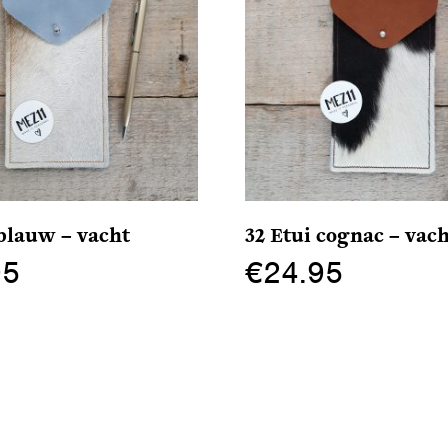
 blauw – vacht
32 Etui cognac – vac
95
€
24.95