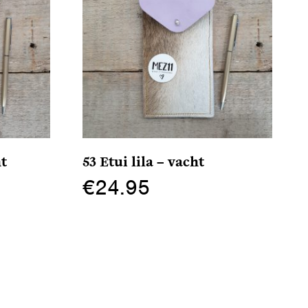
ht
53 Etui lila – vacht
€
24.95