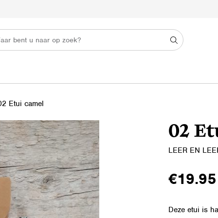
02 Etui camel
02 Et
LEER EN LE
€
19.95
Deze etui is h