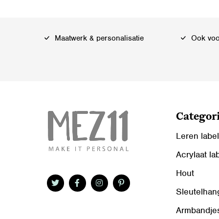
Maatwerk & personalisatie
Ook voor
Categor
Leren labe
Acrylaat la
Hout
Sleutelhan
Armbandje