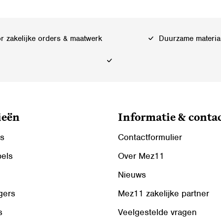
 zakelijke orders & maatwerk
Duurzame materia
ieën
Informatie & conta
ls
Contactformulier
bels
Over Mez11
Nieuws
gers
Mez11 zakelijke partner
s
Veelgestelde vragen