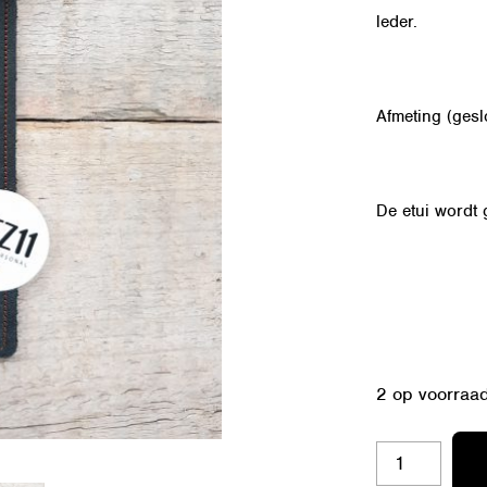
leder.
Afmeting (gesl
De etui wordt 
2 op voorraa
17
ETUI