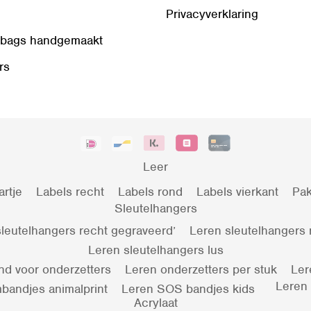
Privacyverklaring
 bags handgemaakt
rs
Leer
artje
Labels recht
Labels rond
Labels vierkant
Pak
Sleutelhangers
leutelhangers recht gegraveerd’
Leren sleutelhangers
Leren sleutelhangers lus
nd voor onderzetters
Leren onderzetters per stuk
Ler
Leren
bandjes animalprint
Leren SOS bandjes kids
Acrylaat