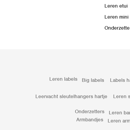
Leren etui
Leren mini
Onderzette
Leren labels
Big labels
Labels h
Leervacht sleutelhangers hartje
Leren s
Onderzetters
Leren ba
Armbandjes
Leren arm