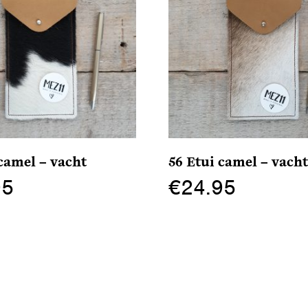
camel – vacht
56 Etui camel – vach
95
€
24.95