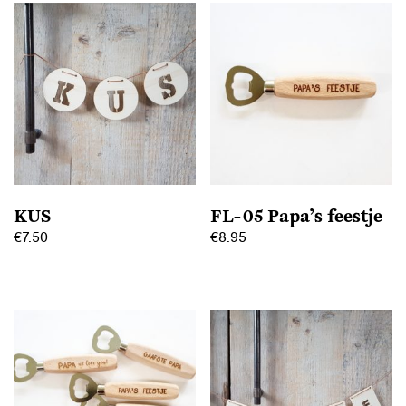
KUS
FL-05 Papa’s feestje
€
7.50
€
8.95
Dit
product
heeft
meerdere
variaties.
Deze