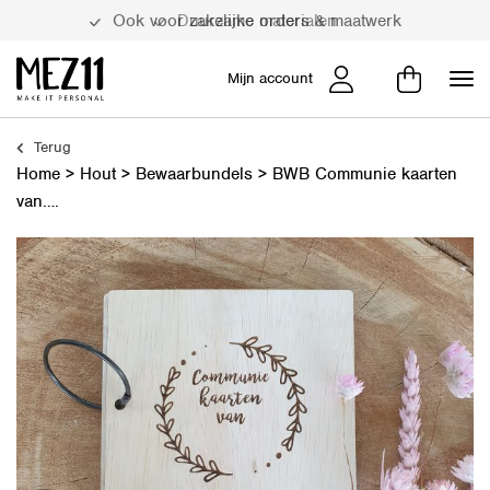
Duurzame materialen
Mijn account
Terug
Home
>
Hout
>
Bewaarbundels
>
BWB Communie kaarten
van….