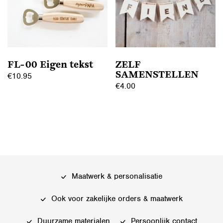
optie
kan
gekozen
worden
op
FL-00 Eigen tekst
ZELF
de
SAMENSTELLEN
€
10.95
productpagina
€
4.00
Dit
product
heeft
meerdere
variaties.
Deze
Maatwerk & personalisatie
optie
kan
Ook voor zakelijke orders & maatwerk
gekozen
worden
Duurzame materialen
Persoonlijk contact