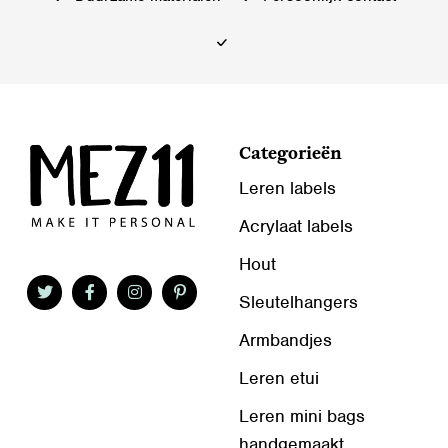
op
de
productpagina
Categorieën
Leren labels
Acrylaat labels
Hout
Sleutelhangers
Armbandjes
Leren etui
Leren mini bags
handgemaakt