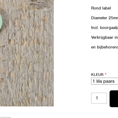
Rond label
Diameter 25m
Incl. boorgaat
Verkrijgbaar i
en bijbehore
KLEUR
*
A
LRO25-
11
SMILEY