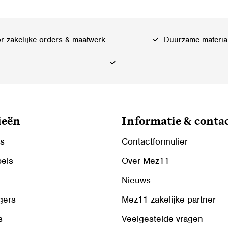
 zakelijke orders & maatwerk
Duurzame materia
ieën
Informatie & conta
ls
Contactformulier
bels
Over Mez11
Nieuws
gers
Mez11 zakelijke partner
s
Veelgestelde vragen