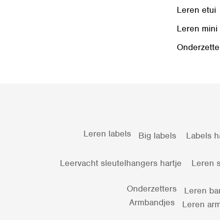
Leren etui
Leren mini
Onderzette
Leren labels
Big labels
Labels h
Leervacht sleutelhangers hartje
Leren s
Onderzetters
Leren ba
Armbandjes
Leren arm