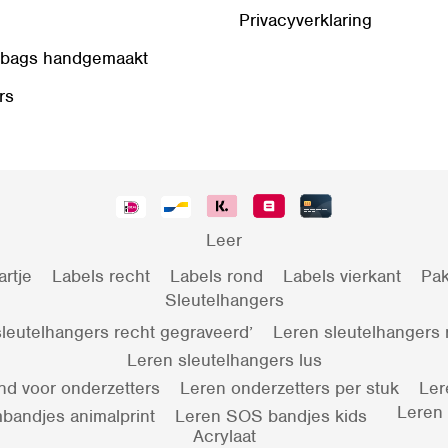
Privacyverklaring
 bags handgemaakt
rs
Leer
artje
Labels recht
Labels rond
Labels vierkant
Pak
Sleutelhangers
leutelhangers recht gegraveerd’
Leren sleutelhangers
Leren sleutelhangers lus
nd voor onderzetters
Leren onderzetters per stuk
Ler
Leren
bandjes animalprint
Leren SOS bandjes kids
Acrylaat