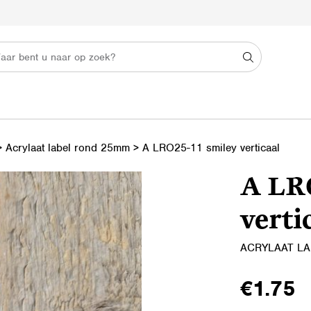
>
Acrylaat label rond 25mm
>
A LRO25-11 smiley verticaal
A LR
verti
ACRYLAAT L
€
1.75