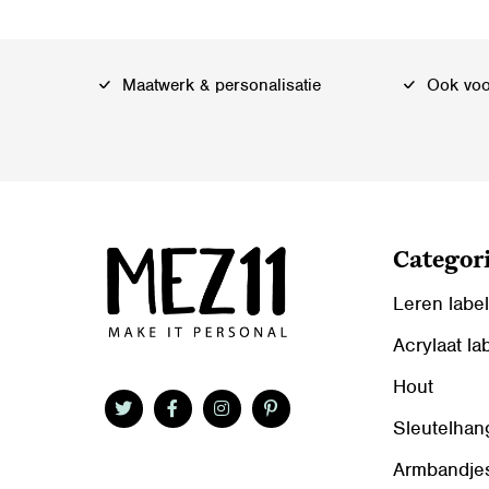
Maatwerk & personalisatie
Ook voor
Categor
Leren labe
Acrylaat la
Hout
Sleutelhan
Armbandje