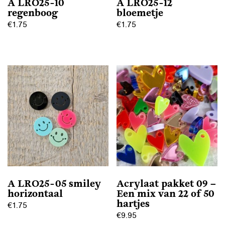
A LRO25-10
A LRO25-12
regenboog
bloemetje
€
1.75
€
1.75
A LRO25-05 smiley
Acrylaat pakket 09 –
horizontaal
Een mix van 22 of 50
hartjes
€
1.75
€
9.95