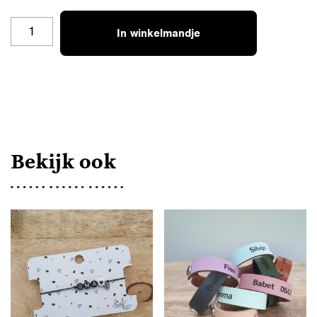
LL
In winkelmandje
-
MAMA
DOCHTER
AANTAL
Bekijk ook