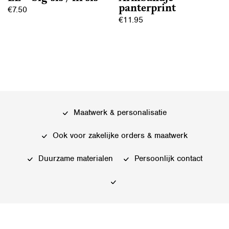
panterprint
€
7.50
productpagina
€
11.95
Dit
product
heeft
meerdere
variaties.
Deze
Maatwerk & personalisatie
optie
kan
Ook voor zakelijke orders & maatwerk
gekozen
worden
Duurzame materialen
Persoonlijk contact
op
de
productpagina