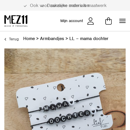
Duurzame materialen
Mijn account
Home
>
Armbandjes
>
LL – mama dochter
Terug